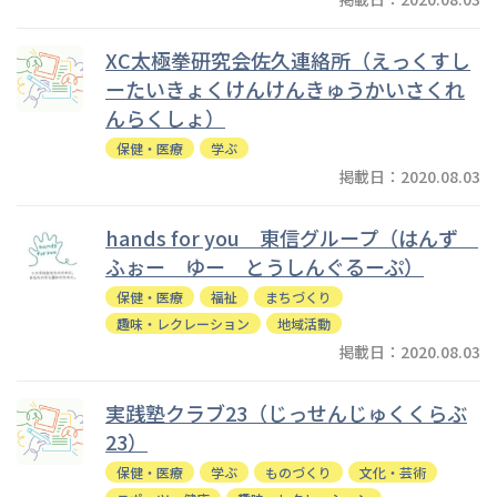
XC太極拳研究会佐久連絡所（えっくすし
ーたいきょくけんけんきゅうかいさくれ
んらくしょ）
保健・医療
学ぶ
掲載日：2020.08.03
hands for you 東信グループ（はんず
ふぉー ゆー とうしんぐるーぷ）
保健・医療
福祉
まちづくり
趣味・レクレーション
地域活動
掲載日：2020.08.03
実践塾クラブ23（じっせんじゅくくらぶ
23）
保健・医療
学ぶ
ものづくり
文化・芸術