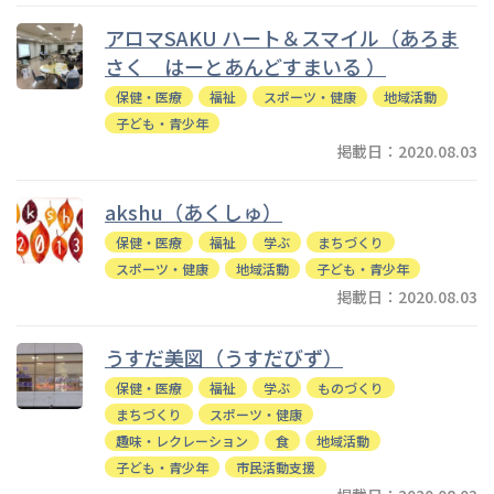
アロマSAKU ハート＆スマイル（あろま
さく はーとあんどすまいる ）
保健・医療
福祉
スポーツ・健康
地域活動
子ども・青少年
掲載日：2020.08.03
akshu（あくしゅ）
保健・医療
福祉
学ぶ
まちづくり
スポーツ・健康
地域活動
子ども・青少年
掲載日：2020.08.03
うすだ美図（うすだびず）
保健・医療
福祉
学ぶ
ものづくり
まちづくり
スポーツ・健康
趣味・レクレーション
食
地域活動
子ども・青少年
市民活動支援