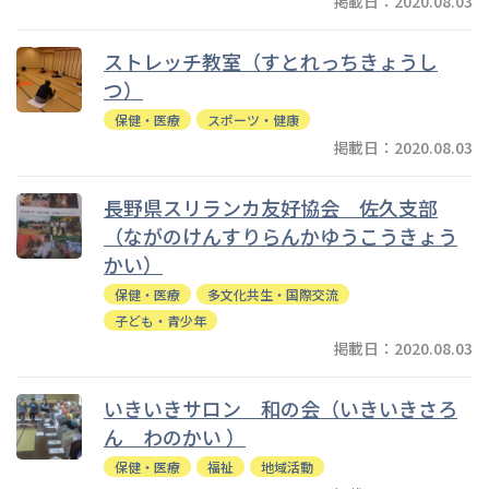
掲載日：2020.08.03
ストレッチ教室（すとれっちきょうし
つ）
保健・医療
スポーツ・健康
掲載日：2020.08.03
長野県スリランカ友好協会 佐久支部
（ながのけんすりらんかゆうこうきょう
かい）
保健・医療
多文化共生・国際交流
子ども・青少年
掲載日：2020.08.03
いきいきサロン 和の会（いきいきさろ
ん わのかい ）
保健・医療
福祉
地域活動