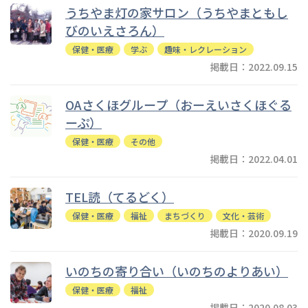
うちやま灯の家サロン（うちやまともし
びのいえさろん）
保健・医療
学ぶ
趣味・レクレーション
掲載日：2022.09.15
OAさくほグループ（おーえいさくほぐる
ーぷ）
保健・医療
その他
掲載日：2022.04.01
TEL読（てるどく）
保健・医療
福祉
まちづくり
文化・芸術
掲載日：2020.09.19
いのちの寄り合い（いのちのよりあい）
保健・医療
福祉
掲載日：2020.08.03