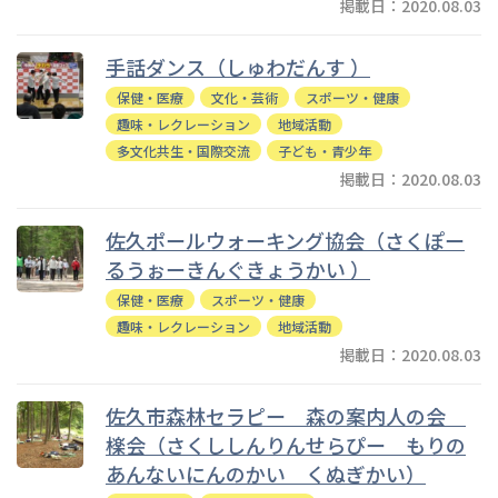
掲載日：2020.08.03
手話ダンス（しゅわだんす ）
保健・医療
文化・芸術
スポーツ・健康
趣味・レクレーション
地域活動
多文化共生・国際交流
子ども・青少年
掲載日：2020.08.03
佐久ポールウォーキング協会（さくぽー
るうぉーきんぐきょうかい ）
保健・医療
スポーツ・健康
趣味・レクレーション
地域活動
掲載日：2020.08.03
佐久市森林セラピー 森の案内人の会
檪会（さくししんりんせらぴー もりの
あんないにんのかい くぬぎかい）