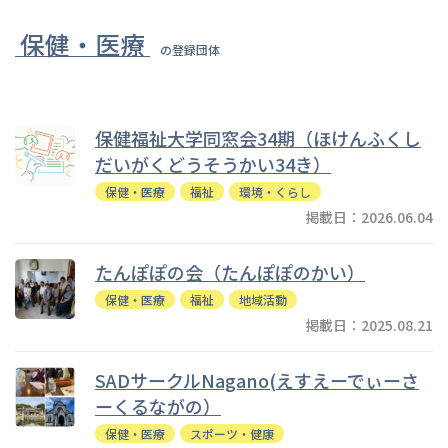
保健・医療
の登録団体
保健福祉大学同窓会34期（ほけんふくし
だいがくどうそうかい34き）
保健・医療
福祉
環境・くらし
掲載日：2026.06.04
たんぽぽの会（たんぽぽのかい）
保健・医療
福祉
地域活動
掲載日：2025.08.21
SADサークルNagano(えすえーでぃーさ
ーくるながの）
保健・医療
スポーツ・健康