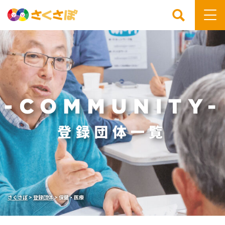
検索
さくさぽ
>
登録団体
>
保健・医療