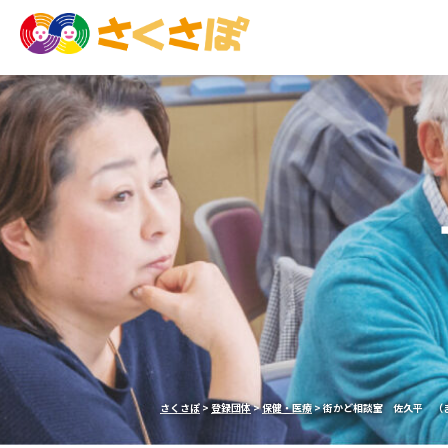
さくさぽ
>
登録団体
>
保健・医療
>
街かど相談室 佐久平 （