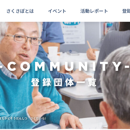
さくさぽとは
イベント
活動レポート
登
まちかどそうだんしつ さくだいら）