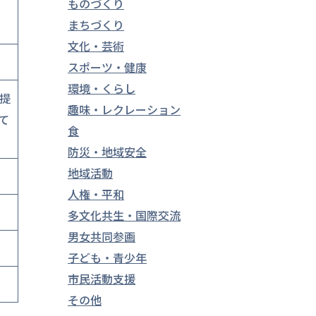
ものづくり
まちづくり
文化・芸術
スポーツ・健康
環境・くらし
提
趣味・レクレーション
て
食
防災・地域安全
地域活動
人権・平和
多文化共生・国際交流
男女共同参画
子ども・青少年
市民活動支援
その他