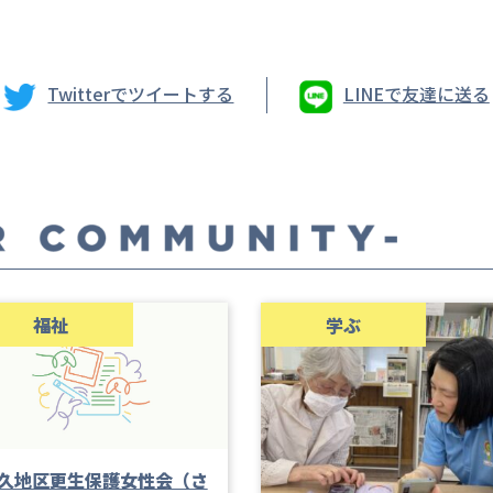
Twitterでツイートする
LINEで友達に送る
福祉
学ぶ
久地区更生保護女性会（さ