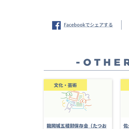
Facebookでシェアする
文化・芸術
龍岡城五稜郭保存会（たつお
佐