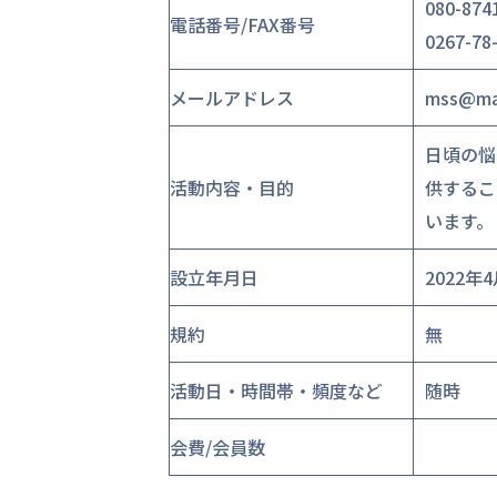
080-874
電話番号/FAX番号
0267-78
メールアドレス
mss@ma
日頃の悩
活動内容・目的
供するこ
います。
設立年月日
2022年
規約
無
活動日・時間帯・頻度など
随時
会費/会員数