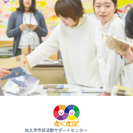
気軽にお
来ま
佐久市市民活動サポートセンター