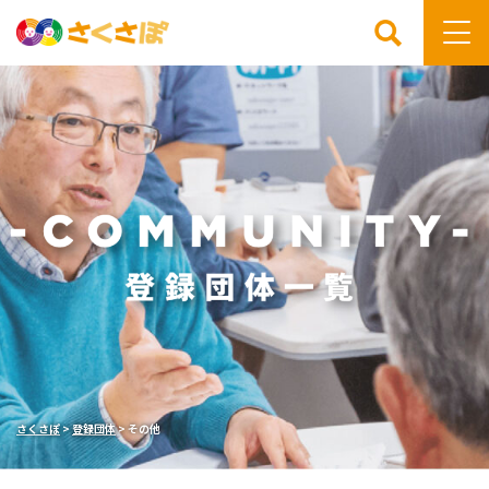
検索
さくさぽ
>
登録団体
>
その他