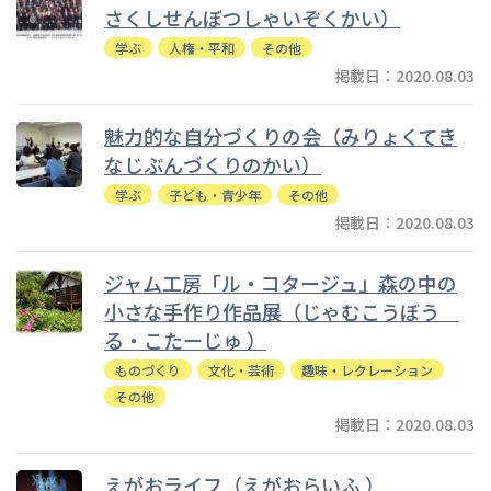
さくしせんぼつしゃいぞくかい）
学ぶ
人権・平和
その他
掲載日：2020.08.03
魅力的な自分づくりの会（みりょくてき
なじぶんづくりのかい）
学ぶ
子ども・青少年
その他
掲載日：2020.08.03
ジャム工房「ル・コタージュ」森の中の
小さな手作り作品展（じゃむこうぼう
る・こたーじゅ ）
ものづくり
文化・芸術
趣味・レクレーション
その他
掲載日：2020.08.03
えがおライフ（えがおらいふ ）