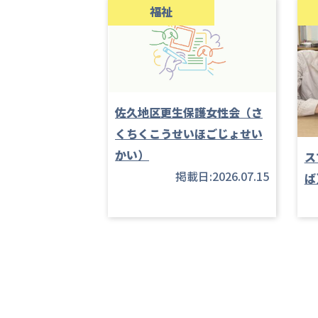
福祉
佐久地区更生保護女性会（さ
くちくこうせいほごじょせい
かい）
ス
掲載日:2026.07.15
ば