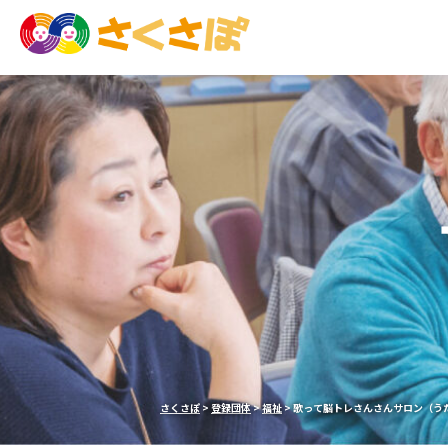
さくさぽ
>
登録団体
>
福祉
>
歌って脳トレさんさんサロン（う