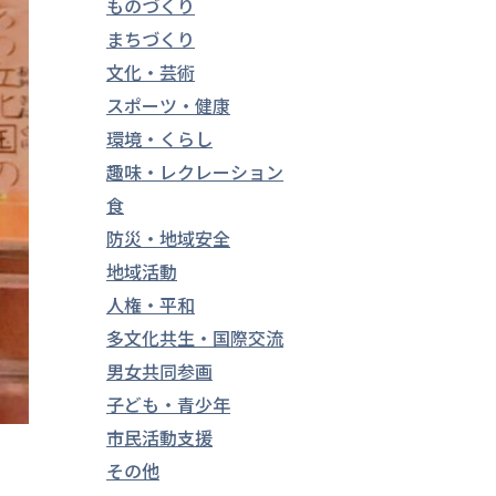
ものづくり
まちづくり
文化・芸術
スポーツ・健康
環境・くらし
趣味・レクレーション
食
防災・地域安全
地域活動
人権・平和
多文化共生・国際交流
男女共同参画
子ども・青少年
市民活動支援
その他