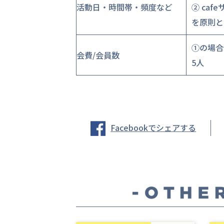
活動日・時間帯・頻度など
② caf
を原則と
①の場合
会費/会員数
5人
Facebookでシェアする