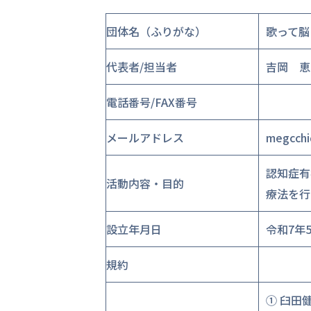
団体名（ふりがな）
歌って脳
代表者/担当者
吉岡 恵
電話番号/FAX番号
メールアドレス
megcchi
認知症有
活動内容・目的
療法を行
設立年月日
令和7年5
規約
① 臼田