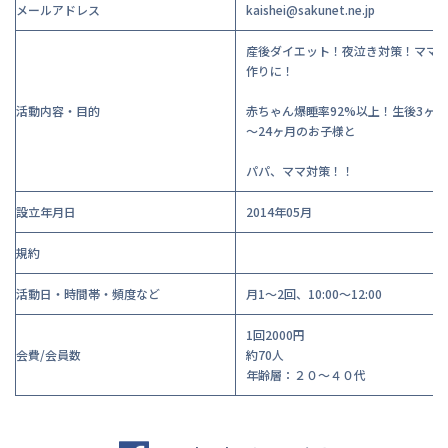
メールアドレス
kaishei@sakunet.ne.jp
産後ダイエット！夜泣き対策！ママ
作りに！
活動内容・目的
赤ちゃん爆睡率92%以上！生後3ヶ月
～24ヶ月のお子様と
パパ、ママ対策！！
設立年月日
2014年05月
規約
活動日・時間帯・頻度など
月1～2回、10:00～12:00
1回2000円
会費/会員数
約70人
年齢層：２０～４０代