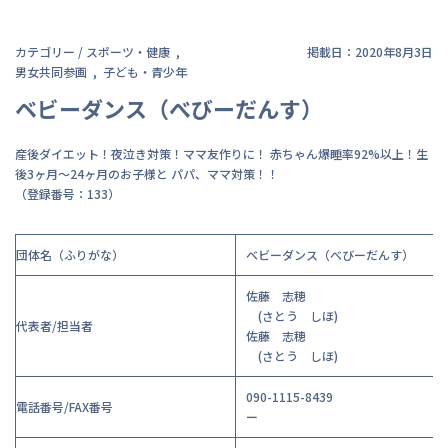
カテゴリー /
スポーツ・健康
掲載日：2020年8月3日
男女共同参画
子ども・青少年
ベビーダンス（べびーだんす）
産後ダイエット！夜泣き対策！ママ友作りに！ 赤ちゃん爆睡率92%以上！生
後3ヶ月～24ヶ月のお子様と パパ、ママ対策！！
（登録番号：133）
団体名（ふりがな）
ベビーダンス（べびーだんす）
佐藤 志穂
(さとう しほ)
代表者/担当者
佐藤 志穂
(さとう しほ)
090-1115-8439
電話番号/FAX番号
ー