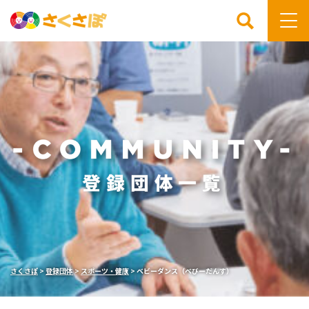
検索
さくさぽ
>
登録団体
>
スポーツ・健康
>
ベビーダンス（べびーだんす）