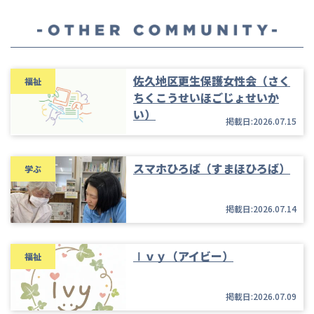
佐久地区更生保護女性会（さく
福祉
ちくこうせいほごじょせいか
い）
掲載日:2026.07.15
スマホひろば（すまほひろば）
学ぶ
掲載日:2026.07.14
Ⅰｖｙ（アイビー）
福祉
掲載日:2026.07.09