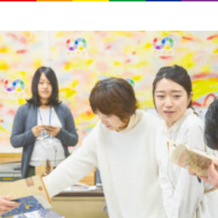
気軽にお
来ま