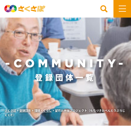
検索
さくさぽ
>
登録団体
>
環境・くらし
>
望月お弁当プロジェクト（もちづきおべんとうぷろじ
ぇくと）