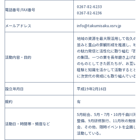
0267-82-6233
電話番号/FAX番号
0267-82-6236
メールアドレス
info@takumisaku.xsrv.jp
地域の資源を最大限活用して佐久の
並みと里山の景観形成を推進し、地
の魅力発信と活性化に取り組む「匠
活動内容・目的
の集団。一つの業を長年磨き上げ自
のものとしてきた匠たちが、お互い
経験と知識を活かして活動するとと
に次世代の育成にも取り組んでいる
設立年月日
平成19年2月16日
規約
有
5月総会、5月・7月・10月千曲川河
整備、9月研修旅行、11月秋の勉強
活動日・時間帯・頻度など
会、その他、随時イベントを企画し
活動している。