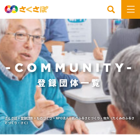
検索
さくさぽ
>
登録団体
>
ものづくり
>
NPO法人 匠のふるさとづくり・佐久（たくみのふるさ
とづくり・さく）