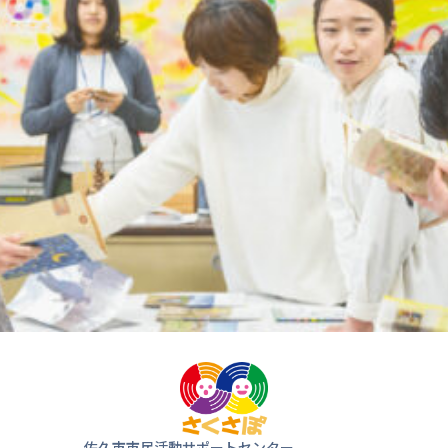
気軽にお
来ま
佐久市市民活動サポートセンター