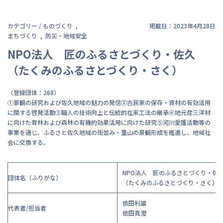
カテゴリー /
ものづくり
掲載日：2023年4月28日
まちづくり
防災・地域安全
NPO法人 匠のふるさとづくり・佐久
（たくみのふるさとづくり・さく）
（登録団体：268）
①景観の研究および佐久地域の魅力の発信②古民家の保存・資材の有効活用
に関する啓発活動③職人の技術向上と伝統的在来工法の継承④地元産三洋材
に向けた育林および森林の有機的効果活用に向けた研究⑤河川愛護活動等の
事業を通じ、ふるさと佐久地域の街並み・里山の景観形成を推進し、地域社
会に交換する。
NPO法人 匠のふるさとづくり・佐
団体名（ふりがな）
（たくみのふるさとづくり・さく）
依田利雄
代表者/担当者
依田真澄