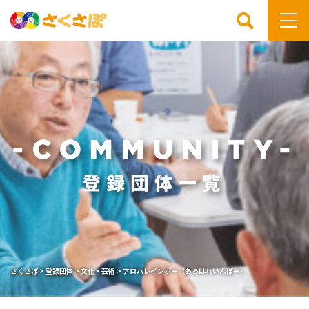
検索
さくさぽ
>
登録団体
>
文化・芸術
>
アロハレインボー（あろはれいんぼー）