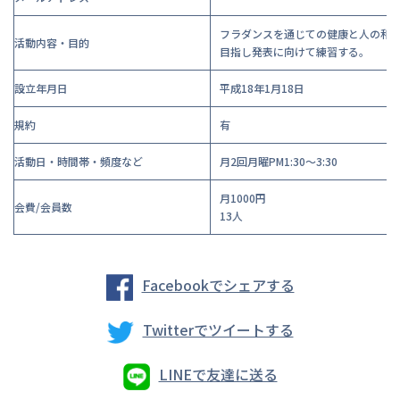
フラダンスを通じての健康と人の和
活動内容・目的
目指し発表に向けて練習する。
設立年月日
平成18年1月18日
規約
有
活動日・時間帯・頻度など
月2回月曜PM1:30～3:30
月1000円
会費/会員数
13人
Facebookでシェアする
Twitterでツイートする
LINEで友達に送る