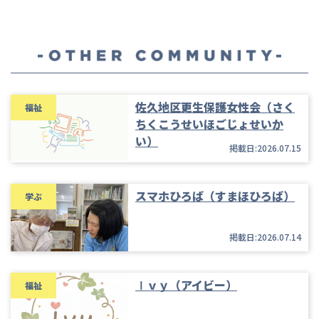
佐久地区更生保護女性会（さく
福祉
ちくこうせいほごじょせいか
い）
掲載日:2026.07.15
スマホひろば（すまほひろば）
学ぶ
掲載日:2026.07.14
Ⅰｖｙ（アイビー）
福祉