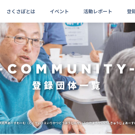
さくさぽとは
イベント
活動レポート
登
研究所あーすわーむ（とくていひえいりかつどうほうじんせいぶつたようせいけんきゅうじょあーす