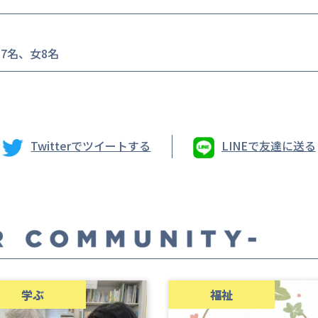
男7名、女8名
Twitterでツイートする
LINEで友達に送る
学ぶ
福祉