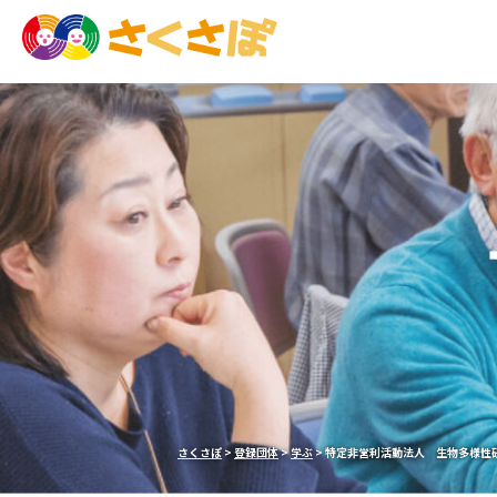
さくさぽ
>
登録団体
>
学ぶ
>
特定非営利活動法人 生物多様性