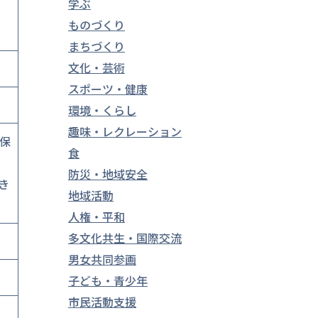
学ぶ
ものづくり
まちづくり
文化・芸術
スポーツ・健康
環境・くらし
趣味・レクレーション
保
食
防災・地域安全
き
地域活動
人権・平和
多文化共生・国際交流
男女共同参画
子ども・青少年
市民活動支援