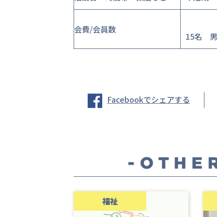
会費/会員数
15名 
Facebookでシェアする
福祉