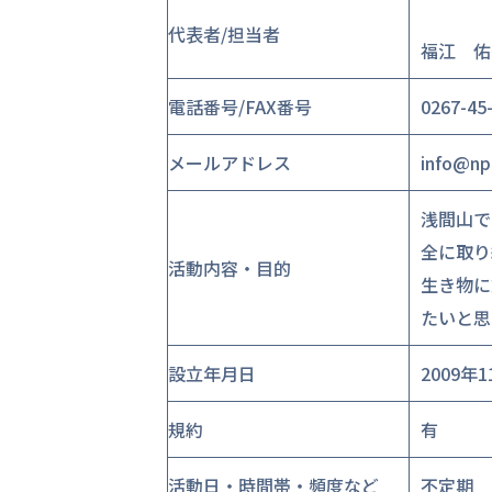
代表者/担当者
福江 佑
電話番号/FAX番号
0267-45
メールアドレス
info@np
浅間山で
全に取り
活動内容・目的
生き物に
たいと思
設立年月日
2009年
規約
有
活動日・時間帯・頻度など
不定期