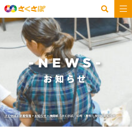
検索
さくさぽ
>
新着情報
>
お知らせ
>
機関紙「さくさぽ」43号（春号） 発行のお知らせ