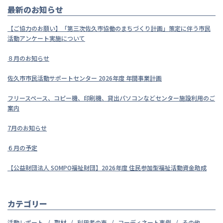
最新のお知らせ
【ご協力のお願い】「第三次佐久市協働のまちづくり計画」策定に伴う市民
活動アンケート実施について
８月のお知らせ
佐久市市民活動サポートセンター 2026年度 年間事業計画
フリースペース、コピー機、印刷機、貸出パソコンなどセンター施設利用のご
案内
7月のお知らせ
６月の予定
【公益財団法人 SOMPO福祉財団】2026年度 住民参加型福祉活動資金助成
カテゴリー
活動レポート
取材
利用者の声
コーディネート事例
その他