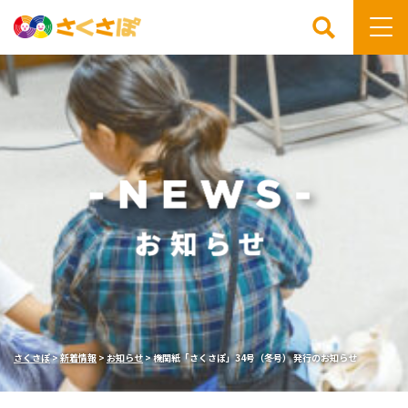
検索
さくさぽ
>
新着情報
>
お知らせ
>
機関紙「さくさぽ」34号（冬号） 発行のお知らせ