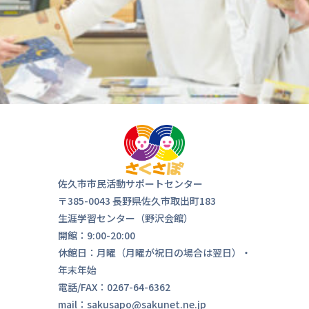
気軽にお
来ま
佐久市市民活動サポートセンター
〒385-0043 長野県佐久市取出町183
生涯学習センター（野沢会館）
開館：9:00-20:00
休館日：月曜（月曜が祝日の場合は翌日）・
年末年始
電話/FAX：0267-64-6362
mail：sakusapo@sakunet.ne.jp