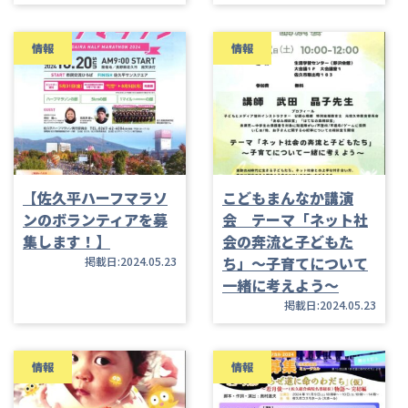
情報
情報
【佐久平ハーフマラソ
こどもまんなか講演
ンのボランティアを募
会 テーマ「ネット社
集します！】
会の奔流と子どもた
ち」～子育てについて
掲載日:2024.05.23
一緒に考えよう～
掲載日:2024.05.23
情報
情報