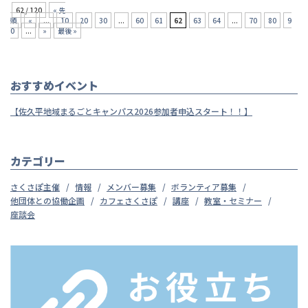
62 / 120
« 先
頭
«
...
10
20
30
...
60
61
62
63
64
...
70
80
9
0
...
»
最後 »
おすすめイベント
【佐久平地域まるごとキャンパス2026参加者申込スタート！！】
カテゴリー
さくさぽ主催
情報
メンバー募集
ボランティア募集
他団体との協働企画
カフェさくさぽ
講座
教室・セミナー
座談会