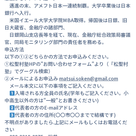
　邁進の末、アメフト日本一連続制覇。大学卒業後は日本
銀行へ入行。

　米国イエール大学大学院MBA取得。帰国後は日銀、旧
日大蔵省、金融庁の諸部門、

　日銀岡山支店長等を経て、現在、金融庁総合政策局審議
官、同局モニタリング部門の責任者を務める。

申込方法

以下の①②どちらかの方法でお申込みください。

①松聖村塾HPの"お問い合わせフォーム"より（『松聖村
塾」でグーグル検索）

②メールによるお申込み 
matsui.soken@gmail.com
　メール本文に以下の事項をご記入ください。

入場される方全員の氏名(学年もご記入ください。小
中高生以外の方は"一般"とお書きください)

代表者の方のE-mailアドレス 

代表者の方の住所(〇〇市〇〇までで結構です)

不明点がありましたら.上記にメールもしくはお電話くだ
さい
