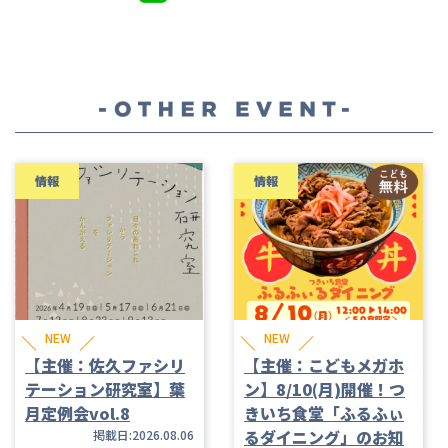
情報
情報
NEW
NEW
【主催：佐久ファシリ
【主催：こどもメガホ
テーション研究室】葉
ン】8/10(月)開催！つ
月定例会vol.8
きいち食堂「ふるふぃ
るダイニング」のお知
掲載日:2026.08.06