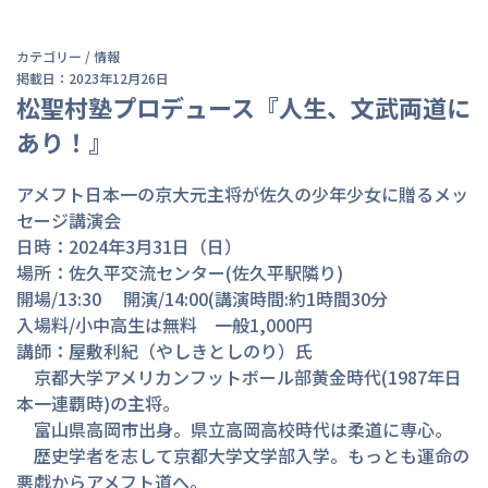
カテゴリー /
情報
掲載日：2023年12月26日
松聖村塾プロデュース『人生、文武両道に
あり！』
アメフト日本一の京大元主将が佐久の少年少女に贈るメッ
セージ講演会

日時：2024年3月31日（日）

場所：佐久平交流センター(佐久平駅隣り)

開場/13:30 　開演/14:00(講演時間:約1時間30分

入場料/小中高生は無料　一般1,000円

講師：屋敷利紀（やしきとしのり）氏

　京都大学アメリカンフットボール部黄金時代(1987年日
本一連覇時)の主将。

　富山県高岡市出身。県立高岡高校時代は柔道に専心。

　歴史学者を志して京都大学文学部入学。もっとも運命の
悪戯からアメフト道へ。
