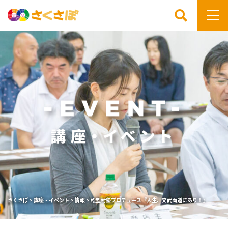
検索
さくさぽ
>
講座・イベント
>
情報
>
松聖村塾プロデュース『人生、文武両道にあり！』