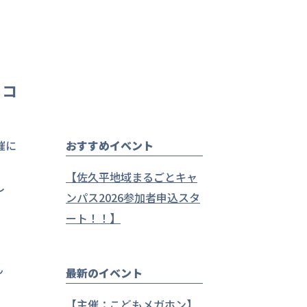
るコ
催に
おすすめイベント
【佐久平地域まるごとキャ
し
ンパス2026参加者申込スタ
ート！！】
ん
最新のイベント
【主催：こどもメガホン】