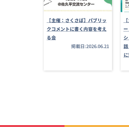
【主催：さくさぽ】パブリッ
【
クコメントに書く内容を考え
ー
る会
シ
掲載日:2026.06.21
話
に