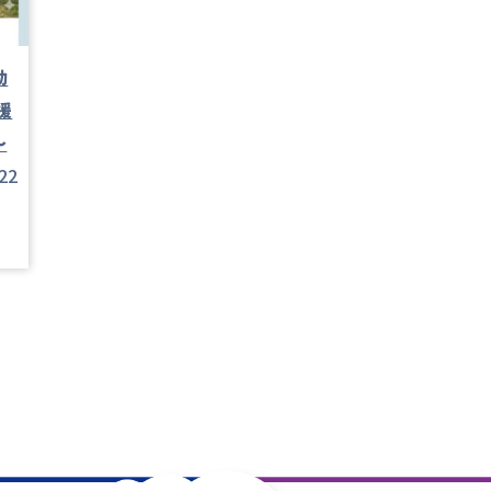
動
援
～
22