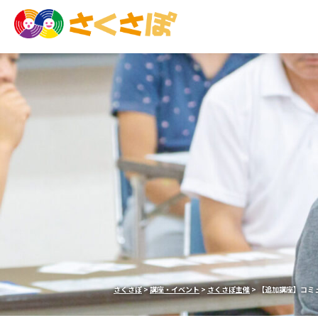
さくさぽ
>
講座・イベント
>
さくさぽ主催
>
【追加講座】コミ