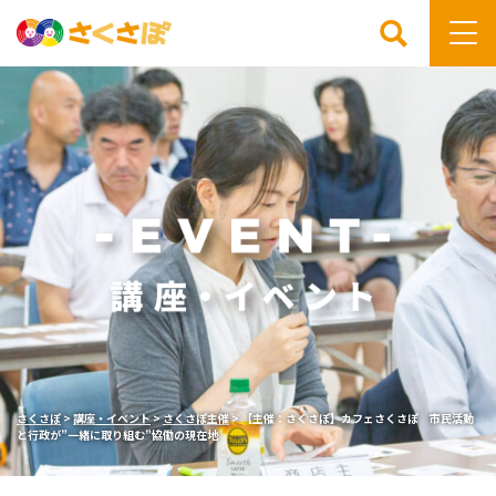
検索
さくさぽ
>
講座・イベント
>
さくさぽ主催
>
【主催：さくさぽ】カフェさくさぽ 市民活動
と行政が”一緒に取り組む”協働の現在地