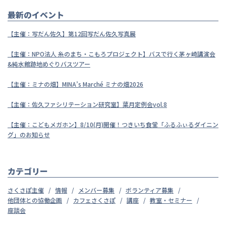
最新のイベント
【主催：写だん佐久】第12回写だん佐久写真展
【主催：NPO法人 糸のまち・こもろプロジェクト】バスで行く茅ヶ崎講演会
&純水館跡地めぐりバスツアー
【主催：ミナの畑】MINA’s Marché ミナの畑2026
【主催：佐久ファシリテーション研究室】葉月定例会vol.8
【主催：こどもメガホン】8/10(月)開催！つきいち食堂「ふるふぃるダイニン
グ」のお知らせ
カテゴリー
さくさぽ主催
情報
メンバー募集
ボランティア募集
他団体との協働企画
カフェさくさぽ
講座
教室・セミナー
座談会