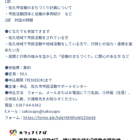
1部
・佐久市協働のまちづくり計画について
・市民活動団体と協働の事例紹介 など
2部 対話の時間
●どなたでも参加できます
・佐久地域で市民活動をされている方
・佐久地域で市民活動や地域活動をしている方で、行政との協力・連携を進
めたい方
・民間と行政の強みを生かした「協働のまちづくり」に関心がある方 など
●参加費：無料
●定員：50人
●申込期限 7月30日(木)まで
●主催・申込 佐久市市民活動サポートセンター
●申込方法 フォーム、メールまたはお電話にて①名前、②所属（任意）、
③参加人数、④連絡先をお知らせください。
電話：0267-64-6362
Eメール：sakusapo@sakusapo
フォーム：
https://forms.gle/hdgY6FARoWGZiVeS6