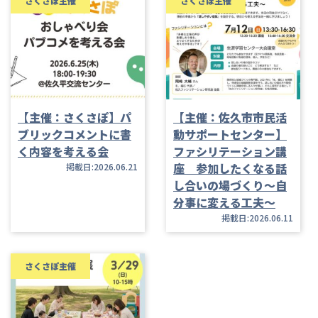
さくさぽ主催
さくさぽ主催
【主催：さくさぽ】パ
【主催：佐久市市民活
ブリックコメントに書
動サポートセンター】
く内容を考える会
ファシリテーション講
座 参加したくなる話
掲載日:2026.06.21
し合いの場づくり～自
分事に変える工夫～
掲載日:2026.06.11
さくさぽ主催