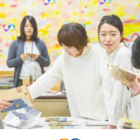
気軽にお
来ま