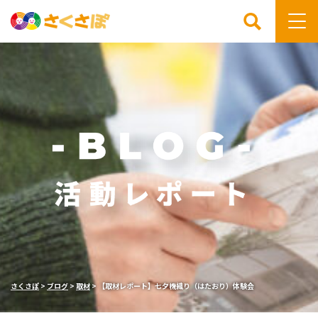
検索
さくさぽ
>
ブログ
>
取材
>
【取材レポート】七夕機織り（はたおり）体験会