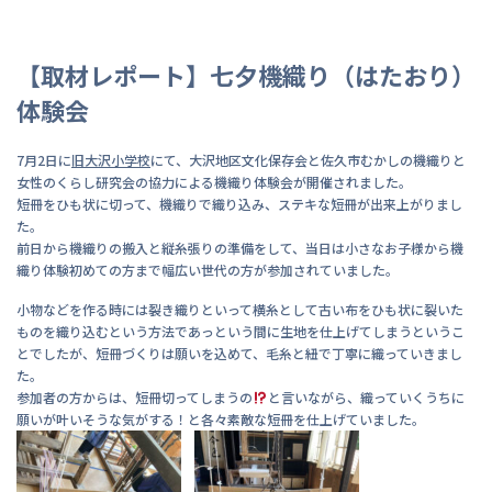
【取材レポート】七夕機織り（はたおり）
体験会
7月2日に
旧大沢小学校
にて、大沢地区文化保存会と佐久市むかしの機織りと
女性のくらし研究会の協力による機織り体験会が開催されました。
短冊をひも状に切って、機織りで織り込み、ステキな短冊が出来上がりまし
た。
前日から機織りの搬入と縦糸張りの準備をして、当日は小さなお子様から機
織り体験初めての方まで幅広い世代の方が参加されていました。
小物などを作る時には裂き織りといって横糸として古い布をひも状に裂いた
ものを織り込むという方法であっという間に生地を仕上げてしまうというこ
とでしたが、短冊づくりは願いを込めて、毛糸と紐で丁寧に織っていきまし
た。
参加者の方からは、短冊切ってしまうの
と言いながら、織っていくうちに
願いが叶いそうな気がする！と各々素敵な短冊を仕上げていました。