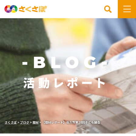
検索
さくさぽ
>
ブログ
>
取材
>
【取材レポート】佐久市第20回子ども議会