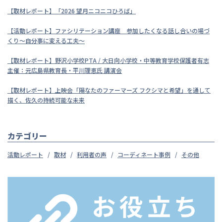
【取材レポート】「2026 望月ニコニコひろば」
【活動レポート】ファシリテーション講座 参加したくなる話し合いの場づ
くり～自分事に変える工夫～
【取材レポート】野沢小学校PTA / 大日向小学校・中等教育学校保護者有志
主催：元広島県教育長・平川理恵氏 講演会
【取材レポート】上映会「陽なたのファーマーズ フクシマと希望」を通して
描く、佐久の持続可能な未来
カテゴリー
活動レポート
取材
利用者の声
コーディネート事例
その他