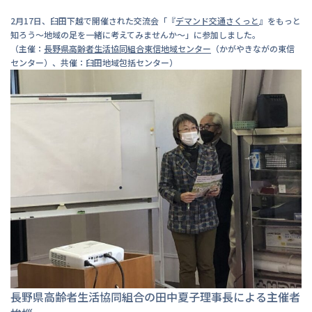
2月17日、臼田下越で開催された交流会「『
デマンド交通さくっと
』をもっと
知ろう～地域の足を一緒に考えてみませんか～」に参加しました。
（主催：
長野県高齢者生活協同組合東信地域センター
（かがやきながの東信
センター）、共催：臼田地域包括センター）
長野県高齢者生活協同組合の田中夏子理事長による主催者