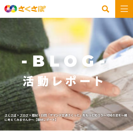
検索
さくさぽ
>
ブログ
>
取材
>
臼田「デマンド交通さくっと」をもっと知ろう～地域の足を一緒
に考えてみませんか～【取材レポート】