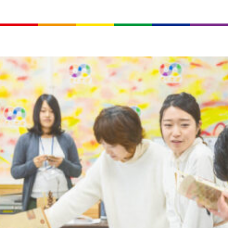
気軽にお
来ま