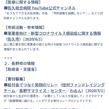
【医療に関する情報】
■
佐久総合病院 YouTube公式チャンネル
「おうちでできる元気体操」の他、「予防接種を延期しないで！」など小児
科医チャンネルもあります。
【市民活動・参考情報】
■
事業者向け・新型コロナウイルス感染症に関する情報
（
佐久市
）
[2020/6/1]
主に商工業を営む事業者の皆さま向けの新型コロナウイルス感染症に関する
情報がまとめられています。
＊＊＊
２．長野県の情報
【助成金・支援金】
【寄付募集】
■
給付金でつなぐ笑顔のリレー
（
信州ファンドレイジング
チーム
／
長
野サマライズ・センター
／
わおん
）[2020/5/1]
給付金から生まれた善意を、「必要としている人を経由して」ささやかです
が「医療現場に届ける」ことができる寄付リレープロジェクトです。