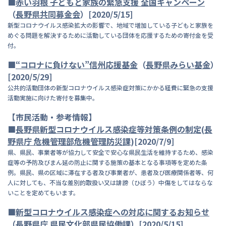
■
赤い羽根 子どもと家族の緊急支援 全国キャンペーン
（
長
野県共同募金会
）[2020/5/15]
新型コロナウイルス感染拡大の影響で、地域で増加している子どもと家族を
めぐる問題を解決するために活動している団体を応援するための寄付金を受
付。
■
“
コロナに負けない”信州応援基金
（
長野県みらい基金
）
[2020/5/29]
公共的活動団体の新型コロナウイルス感染症対策にかかる経費に緊急の支援
活動実施に向けた寄付を募集中。
【市民活動・参考情報】
■
長
野県新型コロナウイルス感染症等対策条例の制定
(
長
野
県庁 危機管理部危機管理防災課
)[2020/7/9]
県、県民、事業者等が協力して安全で安心な県民生活を維持するため、感染
症等の予防及びまん延の防止に関する施策の基本となる事項等を定めた条
例。県民、県の区域に滞在する者及び事業者が、患者及び医療関係者等、何
人に対しても、不当な差別的取扱い又は誹謗（ひぼう）中傷をしてはならな
いことを定めてもいます。
■
新
型コロナウイルス感染症への対応に関するお知らせ
（
長野県庁 県民文化部県民協働課
）[2020/5/15]