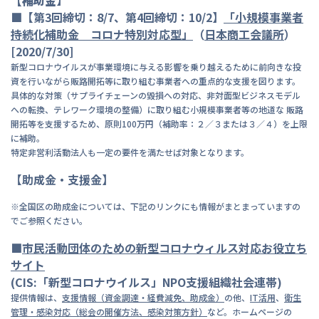
【補助金】
■【第3回締切：8/7、第4回締切：10/2】
「小規模
事業者
持続化補助金 コロナ特別対応型」
（
日
本商工会議所
）
[2020/7/30]
新型コロナウイルスが事業環境に与える影響を乗り越えるために前向きな投
資を行いながら販路開拓等に取り組む事業者への重点的な支援を図ります。
具体的な対策（サプライチェーンの毀損への対応、非対面型ビジネスモデル
への転換、テレワーク環境の整備）に取り組む小規模事業者等の地道な 販路
開拓等を支援するため、原則100万円（補助率：２／３または３／４）を上限
に補助。
特定非営利活動法人も一定の要件を満たせば対象となります。
【助成金・支援金】
※全国区の助成金については、下記のリンクにも情報がまとまっていますの
でご参照ください。
■
市
民活動団体のための新型コロナウィルス対応お役立ち
サイト
(CIS:「新型コロナウイルス」NPO支援組織社会連帯)
提供情報は、
支援情報（資金調達・経費減免、助成金）
の他、
IT活用
、
衛生
管理・感染対応（総会の開催方法、感染対策方針
）
など。ホームページの