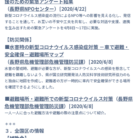
援のための緊急アンケート結果
（
長
野県NPOセンター
）[2020/4/22]
新型コロナウイルス感染症の流行によるNPO等への影響を見える化し、発信
することを通して、お互いの不安や工夫を共有し、必要な対話や支援、連携
を生み出すための緊急アンケートを4月8日～17日に実施。
【防災関係】
■
水
害時の新型コロナウイルス感染症対策 －車で避難・
安全確保－避難場所マップ
（
長野県危機管理部危機管理防災課
）[2020/6/8]
水害の警戒時、避難が必要な方が、新型コロナウイルスへの感染を懸念して
避難を躊躇しないよう、県が国立研究開発法人防災科学技術研究所協力のも
と独自に地図を作成し、避難者の方が一時的に車内で安全確保ができる場所
を確認できるようにしました。
■
避
難場所・避難所での新型コロナウイルス対策
（
長
野県
危機管理部危機管理防災課
）[2020/6/8]
一人一人に合った避難方法や避難の際の注意点について紹介。
＊＊＊
３．全国区の情報