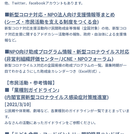
他、Twitter、Facebookアカウントもあります。
■
新
型コロナ対応・NPO法人向け支援情報等まとめ
(
シーズ・市民活動を支える制度をつくる会
)
新型コロナ対応支援活動向け民間助成金等情報（全国対象）の他、新型コロ
ナ対応支援に関するアドボカシー活動等の報告、政府・自治体による支援情
報など。
■
NPO向け助成プログラム情報・新型コロナウイルス対応
(
非営
利組織評価センター
/
JCNE・NPOフォーラム
)
新型コロナウイルス対応の全国規模の助成プログラムの一覧。募集時期が一
目でわかるようにした助成金カレンダーつき（Excel形式）。
【市民活動・参考情報】
■「
業種別ガイドライン
」
(
内閣官房新型コロナウイルス感染症対策推進室
)
[2021/3/10]
公民館や体育館、劇場など、各業種別のガイドラインが一覧でまとまっていま
す。
みなさんの活動にあったガイドラインをご参照ください。