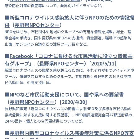
感染防止対策の徹底等について、業界別ガイドラインなど。
■
新
型コロナウイルス感染拡大に伴うNPOのための情報提
供
（
長野県NPOセンター
）
NPOをはじめ、市民団体や地域のグループへの有用な情報を掲載。総会、理
事会等の手続き、国や長野県のNPOへの支援策、資金調達、職場での感染防
止策、オンライン会議などの活用ツール紹介など。
■
F
acebook「コロナに負けるな市民活動に役立つ情報共
有グループ」
（
長
野県NPOセンター
）[2020/5/11]
新型コロナウイルスの難局を乗り越えるために、それぞれがもつアイディアや
ツール、情報を共有するためのグループ。参加対象：長野県内のＮＰＯや市
民活動団体、中間支援団体。
■
NPOなど市民活動支援について、国や県への要望書
（
長
野県NPOセンター
）[2020/4/30]
長野県知事宛「新型コロナウイルスの影響によるNPO及び多様な市民活動の
存続危機に対する支援に関する要望書」、NPO議員連盟宛全国47都道府県の
247の団体・個人との合同要望書についてなど。
■
長野県内新型コロナウイルス感染症対策に係るNPO等支