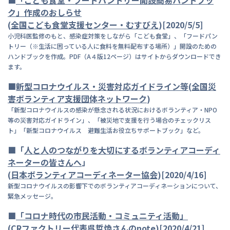
■
「こども食堂・フードパントリー開設簡易ハンドブッ
ク」作成のおしらせ
(
全国こども食堂支援センター・むすびえ
)[2020/5/5]
小児科医監修のもと、感染症対策をしながら「こども食堂」、「フードパン
トリー（※生活に困っている人に食料を無料配布する場所）」開設のための
ハンドブックを作成。PDF（A４版12ページ）はサイトからダウンロードでき
ます。
■
新型コロナウイルス・災害対応ガイドライン等
(
全国災
害ボランティア支援団体ネットワーク
)
「新型コロナウイルスの感染が懸念される状況におけるボランティア・NPO
等の災害対応ガイドライン」、「被災地で支援を行う場合のチェックリス
ト」「新型コロナウイルス 避難生活お役立ちサポートブック」など。
■「
人と人のつながりを大切にするボランティアコーディ
ネーターの皆さんへ
」
(
日本ボランティアコーディネーター協会
)[2020/4/16]
新型コロナウイルスの影響下でのボランティアコーディネーションについて、
緊急メッセージ。
■
「コロナ時代の市民活動・コミュニティ活動」
(
CRファクトリー
代表呉哲煥さんのnote)[2020/4/21]