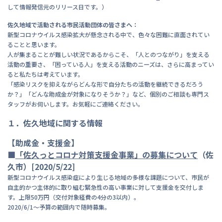
して情報発信元のリリース日です。）
佐久地域で活動される市民活動団体の皆さまへ：
新型コロナウイルス感染拡大が懸念される中で、色々な困難に直面されてい
ることと思います。
人が集まることが難しい状況であるからこそ、「人とのつながり」を支える
活動の重要さ、「困っている人」を支える活動のニーズは、さらに高まってい
ると私たちは考えています。
「感染リスクを抑えながらどんな形で自分たちの活動を継続できるだろう
か？」「どんな助成金が対象になりそうか？」など、個別のご相談も専門ス
タッフがお伺いします。お気軽にご連絡ください。
１．佐久地域に関する情報
【助成金・支援金】
■
「佐久っとコロナ対策支援金事業」の募集について
（佐
久市）
[2020/5/22]
新型コロナウイルス感染症により生じる地域の多様な課題について、市民が
自主的かつ主体的に取り組む緊急性の高い事業に対して支援金を交付しま
す。上限50万円（交付対象経費の4分の3以内）。
2020/6/1～予算の範囲内で随時募集。