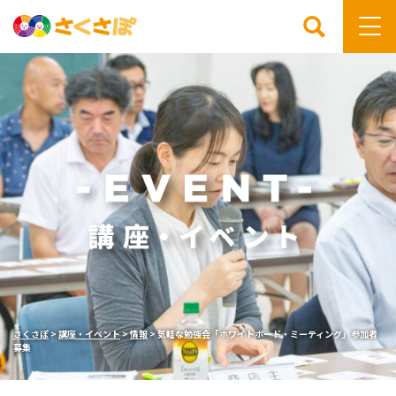
検索
さくさぽ
>
講座・イベント
>
情報
>
気軽な勉強会「ホワイトボード・ミーティング」参加者
募集