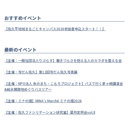
おすすめイベント
【佐久平地域まるごとキャンパス2026参加者申込スタート！！】
最新のイベント
【主催：一般社団法人りぷらす】働きづらさを抱える人のカラダを整える会
【主催：写だん佐久】第12回写だん佐久写真展
【主催：NPO法人 糸のまち・こもろプロジェクト】バスで行く茅ヶ崎講演会
&純水館跡地めぐりバスツアー
【主催：ミナの畑】MINA’s Marché ミナの畑2026
【主催：佐久ファシリテーション研究室】葉月定例会vol.8