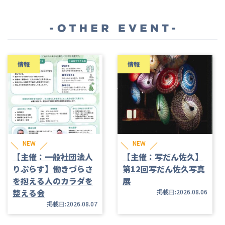
情報
情報
NEW
NEW
【主催：一般社団法人
【主催：写だん佐久】
りぷらす】働きづらさ
第12回写だん佐久写真
を抱える人のカラダを
展
整える会
掲載日:2026.08.06
掲載日:2026.08.07