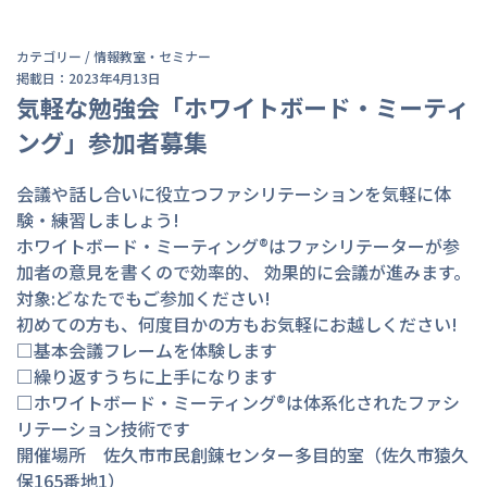
カテゴリー /
情報
教室・セミナー
掲載日：2023年4月13日
気軽な勉強会「ホワイトボード・ミーティ
ング」参加者募集
会議や話し合いに役立つファシリテーションを気軽に体
験・練習しましょう!

ホワイトボード・ミーティング®はファシリテーターが参
加者の意見を書くので効率的、 効果的に会議が進みます。

対象:どなたでもご参加ください!

初めての方も、何度目かの方もお気軽にお越しください!

□基本会議フレームを体験します

□繰り返すうちに上手になります

□ホワイトボード・ミーティング®は体系化されたファシ
リテーション技術です

開催場所　佐久市市民創錬センター多目的室（佐久市猿久
保165番地1）
