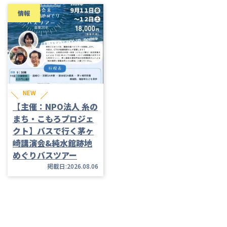
情報
NEW
【主催：NPO法人 糸の
まち・こもろプロジェ
クト】バスで行く茅ヶ
崎講演会&純水館跡地
めぐりバスツアー
掲載日:2026.08.06