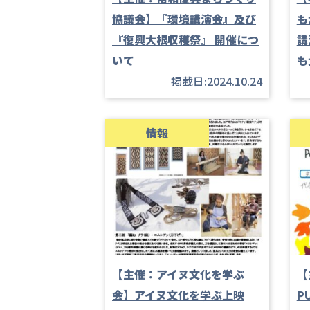
協議会】『環境講演会』及び
も
『復興大根収穫祭』 開催につ
講
いて
も
掲載日:2024.10.24
情報
【主催：アイヌ文化を学ぶ
【
会】アイヌ文化を学ぶ上映
P