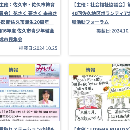
主催：佐久市・佐久市教育
【主催：社会福祉協議会】
員会】花さく 夢さく 未来さ
40回佐久地区ボランティア
 祝 新佐久市誕生20周年
域活動フォーラム
和6年度 佐久市青少年健全
掲載日:2024.10.
成市民集会
掲載日:2024.10.25
情報
情報
看取りステーション小諸も
【主催：LOVERS PURU3