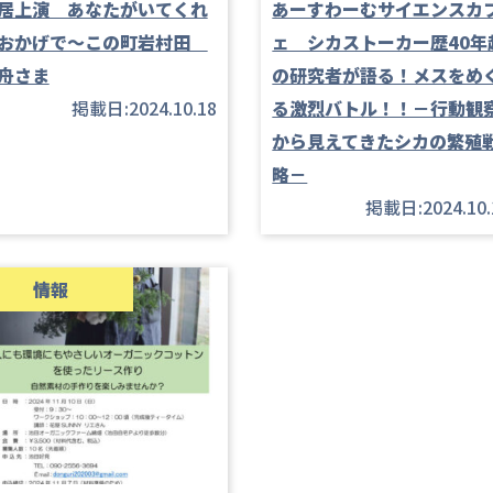
居上演 あなたがいてくれ
あーすわーむサイエンスカ
おかげで～この町岩村田
ェ シカストーカー歴40年
舟さま
の研究者が語る！メスをめ
掲載日:2024.10.18
る激烈バトル！！－行動観
から見えてきたシカの繁殖
略－
掲載日:2024.10.
情報