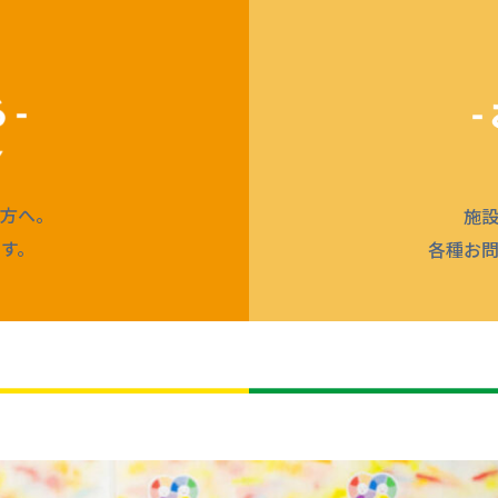
方へ。
施
す。
各種お