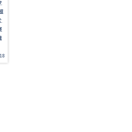
フ
超
ぐ
察
戦
18