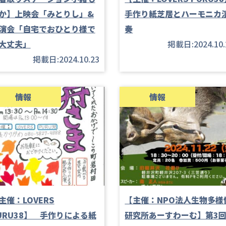
か】上映会「みとりし」&
手作り紙芝居とハーモニカ
演会「自宅でおひとり様で
奏
大丈夫」
掲載日:2024.10.
掲載日:2024.10.23
情報
情報
主催：LOVERS
【主催：NPO法人生物多様
URU38】 手作りによる紙
研究所あーすわーむ】第3