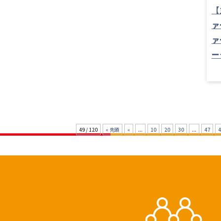
【
ァ
ァ
ー
49 / 120
« 先頭
«
...
10
20
30
...
47
4