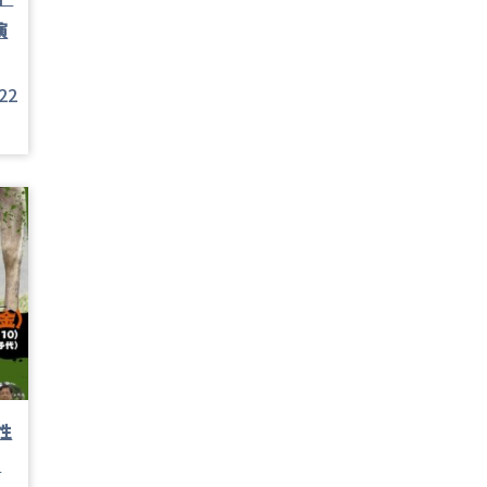
演
22
性
回