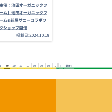
主催：池田オーガニックフ
ーム】池田オーガニックフ
ーム&花屋サニーコラボワ
クショップ開催
掲載日:2024.10.18
8
49
50
51
...
60
70
80
...
»
最後 »