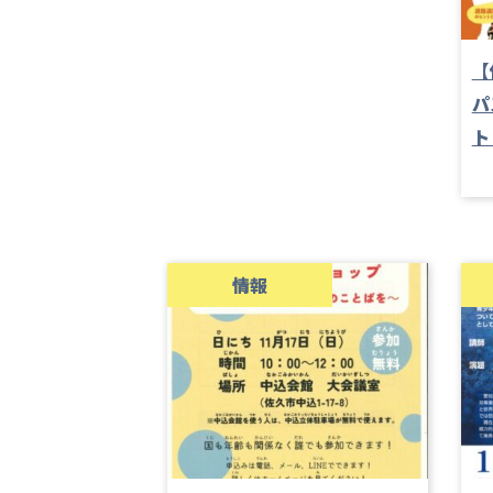
【
パ
ト
情報