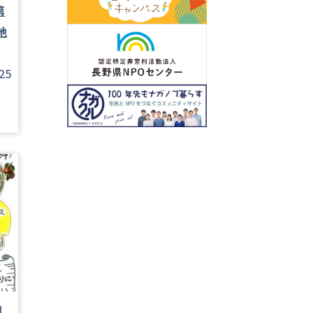
第
地
25
8】