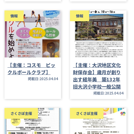
情報
情報
【主催：コスモ ピッ
【主催：大沢地区文化
クルボールクラブ】
財保存会】歳月が創り
出す経年美 築132年
掲載日:2025.04.04
旧大沢小学校一般公開
掲載日:2025.04.04
さくさぽ主催
さくさぽ主催