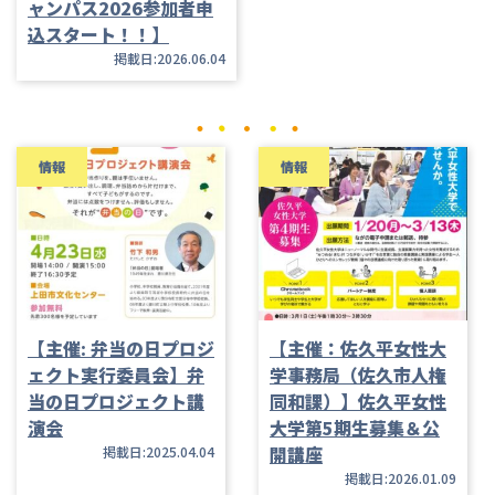
ャンパス2026参加者申
込スタート！！】
掲載日:2026.06.04
情報
情報
【主催: 弁当の日プロジ
【主催：佐久平女性大
ェクト実行委員会】弁
学事務局（佐久市人権
当の日プロジェクト講
同和課）】佐久平女性
演会
大学第5期生募集＆公
開講座
掲載日:2025.04.04
掲載日:2026.01.09