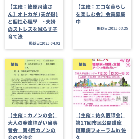
【主催：篠原司津さ
【主催：エコな暮らし
ん】オトカギ (夫が鍵)
を楽しむ会】会員募集
と個性心理學 ~夫婦
中
のストレスを減らす子
掲載日:2025.03.25
育て法
掲載日:2025.04.02
情報
情報
【主催：カノンの会】
【主催：佐久医師会】
大人の発達障がい当事
第17回市民公開講座
者会 第4回カノンの
糖尿病フォーラムin 佐
会の交流会
久