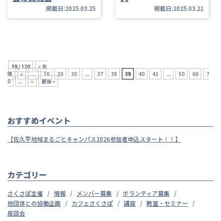
掲載日:2025.03.25
掲載日:2025.03.21
39 / 120
« 先
頭
«
...
10
20
30
...
37
38
39
40
41
...
50
60
7
0
...
»
最後 »
おすすめイベント
【佐久平地域まるごとキャンパス2026参加者申込スタート！！】
カテゴリー
さくさぽ主催
情報
メンバー募集
ボランティア募集
他団体との協働企画
カフェさくさぽ
講座
教室・セミナー
座談会