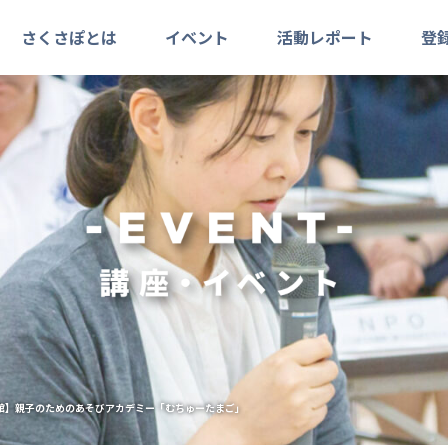
さくさぽとは
イベント
活動レポート
登
館】親子のためのあそびアカデミー「むちゅーたまご」