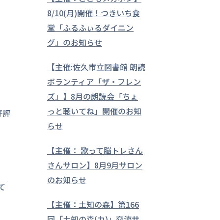
8/10(月)開催！つきいち食
堂「ふるふぃるダイニン
グ」のお知らせ
【主催:佐久市立図書館 朗読
ボランティア「ザ・フレン
ズ」】8月の朗読会「ちょ
っと聴いてね」開催のお知
好評
らせ
【主催： 歌って脳トレさん
さんサロン】8月9月サロン
のお知らせ
て
【主催：土知の森】第166
回「土知の森(カ)」交流サ