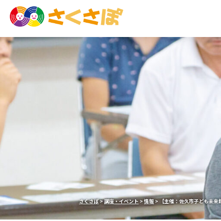
さくさぽ
>
講座・イベント
>
情報
>
【主催：佐久市子ども未来