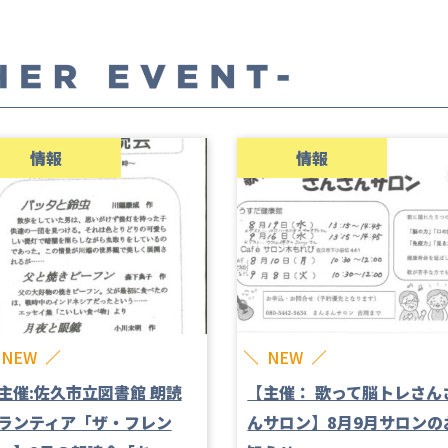
情報
情報
NEW
NEW
主催:佐久市立図書館 朗読
【主催： 歌って脳トレさん
ランティア「ザ・フレン
んサロン】8月9月サロンの