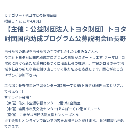
カテゴリー /
他団体との協働企画
掲載日：2025年4月9日
【主催：公益財団法人トヨタ財団】トヨタ
財団国内助成プログラム公募説明会in長野
自分たちの地域を自分たちの手で何とかしたい!! みなさんへ
今年もトヨタ財団国内助成プログラムの募集がスタートします! テーマは「新
常態における新たな着想に基づく自治型社会の推進」。市民が自らの手で地
域や社会の新たな姿を創り出していく取り組みを応援します。関心がある方
はぜひご参加下さい。
主会場：長野市生涯学習センター3階第一学習室(トヨタ財団担当者とリアル
で会える！)
サテライト会場：
【東信】佐久市生涯学習センター 2階 第1会議室
【中信】塩尻市市民交流センター(えんぱーく) 2階 ICTルーム
【南信】 こまがね市民活動支援センターぱとな
※主会場とオンラインで繋いで内容をお聞きいただけます。 個別相談も申込
できます。