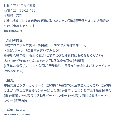
日付：2025年5/11(日)
時間：13：30~15：30
参加費：無料
対象 : 地域における自治の推進に取り組みたい団体(長野県をはじめ近隣県か
らのご参加も歓迎です)
個別相談あり
【当日の内容】
助成プログラムの説明・事例紹介 「NPO法人場作りネット」
・Q&A ワーク 「企画書を書いてみよう!」
※説明会終了後、 個別相談会 (ご希望の方は申込時にお知らせください)
①15:40~ ②16:05~, ③16:30~ 各回2団体/計6団体 (先着順)
(1団体20分程度。 トヨタ財団ご担当者が、 長野市主会場およびオンラインで
対応予定です)
【協力】
市民交流センターえんぱーく (塩尻市) / 特定非営利活動法人えんのわ (塩尻市)
こまがね市民活動支援センターぱとな (駒ヶ根市) / こまがね市民活動支援協会
(駒ヶ根市) / 佐久市市民活動サポートセンター (佐久市) / 市民協働サポートセ
ンター (長野市)他
【詳細・申込み】
申込期限：5/8 (木)