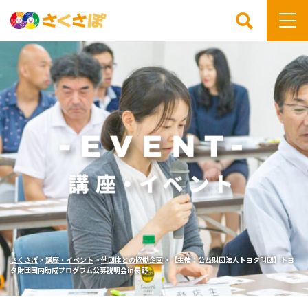
検索
さくさぽ
>
講座・イベント
>
他団体との協働企画
>
【主催：公益財団法人トヨタ財団】トヨ
タ財団国内助成プログラム公募説明会in長野