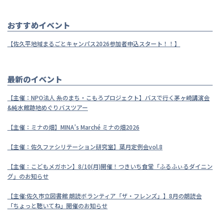
おすすめイベント
【佐久平地域まるごとキャンパス2026参加者申込スタート！！】
最新のイベント
【主催：NPO法人 糸のまち・こもろプロジェクト】バスで行く茅ヶ崎講演会
&純水館跡地めぐりバスツアー
【主催：ミナの畑】MINA’s Marché ミナの畑2026
【主催：佐久ファシリテーション研究室】葉月定例会vol.8
【主催：こどもメガホン】8/10(月)開催！つきいち食堂「ふるふぃるダイニン
グ」のお知らせ
【主催:佐久市立図書館 朗読ボランティア「ザ・フレンズ」】8月の朗読会
「ちょっと聴いてね」開催のお知らせ