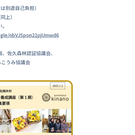
費は別途自己負担）
（同上）
い。
s.gle/nbVJSpon21pjUmwd6
局、佐久森林認証協議会、
こうみ協議会