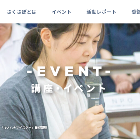
さくさぽとは
イベント
活動レポート
登
o】「キノハナマイスター」養成講座