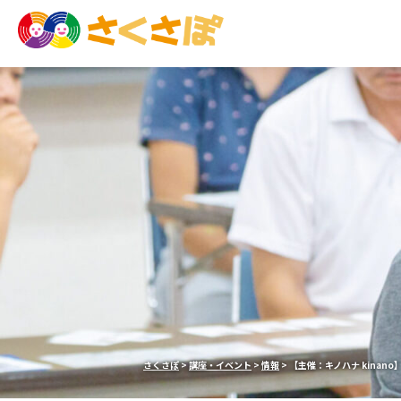
さくさぽ
>
講座・イベント
>
情報
>
【主催：キノハナ kinan