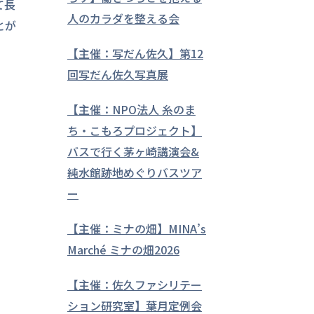
て長
人のカラダを整える会
とが
【主催：写だん佐久】第12
回写だん佐久写真展
【主催：NPO法人 糸のま
ち・こもろプロジェクト】
バスで行く茅ヶ崎講演会&
純水館跡地めぐりバスツア
ー
【主催：ミナの畑】MINA’s
Marché ミナの畑2026
【主催：佐久ファシリテー
ション研究室】葉月定例会