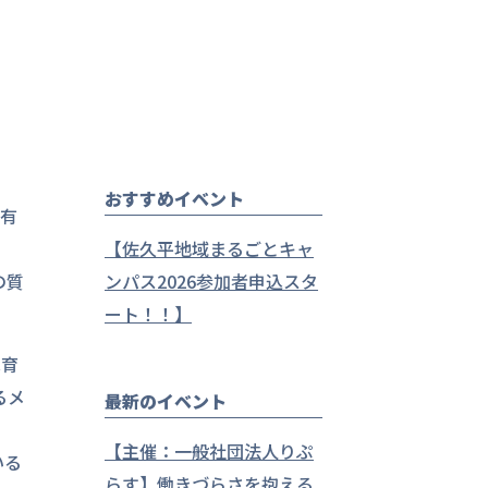
おすすめイベント
の有
【佐久平地域まるごとキャ
の質
ンパス2026参加者申込スタ
ート！！】
木育
るメ
最新のイベント
【主催：一般社団法人りぷ
いる
らす】働きづらさを抱える