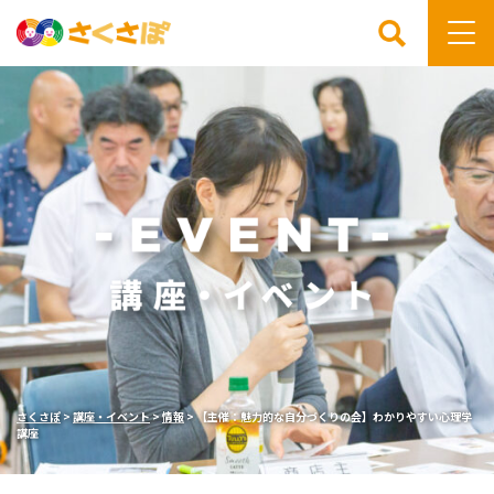
検索
さくさぽ
>
講座・イベント
>
情報
>
【主催：魅力的な自分づくりの会】わかりやすい心理学
講座