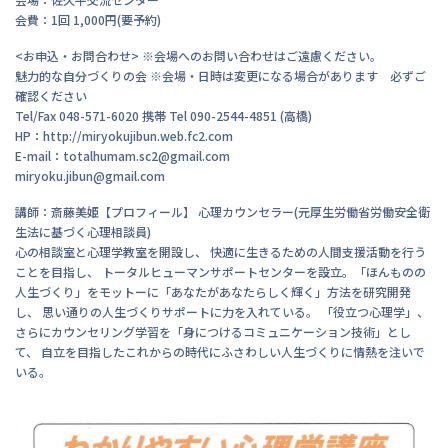
会費：1回 1,000円(要予約)
<お申込・お問合わせ> ※会場へのお問い合わせはご遠慮ください。
魅力的な自分づくりの会 ※会場・日時は変更になる場合があります 必ずご
確認ください
Tel/Fax 048-571-6020 携帯 Tel 090-2544-4851 (高橋)
HP：http://miryokujibun.web.fc2.com
E-mail：totalhumam.sc2@gmail.com
miryoku.jibun@gmail.com
講師：斎藤美姫【プロフィール】 心理カウンセラー(元厚生労働省労働安全衛
生法に基づく心理相談員)
心の相談室と心理学教室を開設し、 快適に生きるための人間支援活動を行う
ことを目指し、 トータルヒューマンサポートセンターを設立。「ほんものの
人生づくり」をモットーに「あなたがあなたらしく輝く」方法を研究開発
し、 思い通りの人生づくりサポートに力を入れている。 「役立つ心理学」、
さらにカウンセリング学習を「身につけるコミュニケーション技術」とし
て、 自立を目指したこれからの時代にふさわしい人生づくりに情熱を注いで
いる。