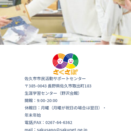
佐久市市民活動サポートセンター
〒385-0043 長野県佐久市取出町183
生涯学習センター（野沢会館）
開館：9:00-20:00
休館日：月曜（月曜が祝日の場合は翌日）・
年末年始
電話/FAX：0267-64-6362
気軽にお
mail：sakusapo@sakunet.ne.jp