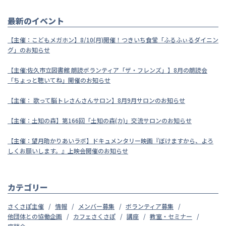
最新のイベント
【主催：こどもメガホン】8/10(月)開催！つきいち食堂「ふるふぃるダイニン
グ」のお知らせ
【主催:佐久市立図書館 朗読ボランティア「ザ・フレンズ」】8月の朗読会
「ちょっと聴いてね」開催のお知らせ
【主催： 歌って脳トレさんさんサロン】8月9月サロンのお知らせ
【主催：土知の森】第166回「土知の森(カ)」交流サロンのお知らせ
【主催：望月助かりあいラボ】ドキュメンタリー映画『ぼけますから、よろ
しくお願いします。』上映会開催のお知らせ
カテゴリー
さくさぽ主催
情報
メンバー募集
ボランティア募集
他団体との協働企画
カフェさくさぽ
講座
教室・セミナー