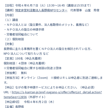
【日程】令和４年６月７日（火）13:30～16:45（講座は15:55まで）
【講師】
特定非営利活動法人長野県NPOセンター
代表理事 山室 秀俊
【内容】
（１）講座
・ＮＰＯ法人とは（設立要件、法人格取得のメリット、義務など）
・ＮＰＯ法人の設立の申請手順
・労働者協同組合について
（２）個別相談
【対象】
長野県に主たる事務所を置くＮＰＯ法人の設立を検討されている方、
NPO 法人について知りたい方 など
【定員】100名（申込先着順）
個別相談：４団体（申込先着順）
※労働者協同組合に関する相談は別途２団体
【参加費】 無料
【参加方法】オンライン（Zoom) ※接続ＵＲＬは申込者に別途ご連絡しま
す。
【申込】ながの電子申請サービスによりお申込ください。（申込必須）
URL：
https://s-kantan.jp/pref-nagano-u/offer/offerList_detail.action?
tempSeq=12656
（外部サイト）
【申込締切】 令和４年６月２日（木）
【主催】
長野県