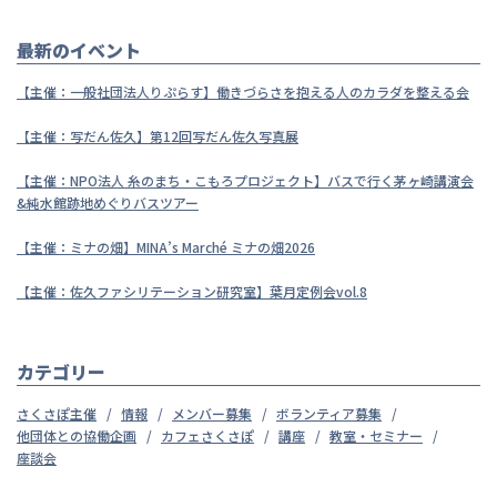
最新のイベント
【主催：一般社団法人りぷらす】働きづらさを抱える人のカラダを整える会
【主催：写だん佐久】第12回写だん佐久写真展
【主催：NPO法人 糸のまち・こもろプロジェクト】バスで行く茅ヶ崎講演会
&純水館跡地めぐりバスツアー
【主催：ミナの畑】MINA’s Marché ミナの畑2026
【主催：佐久ファシリテーション研究室】葉月定例会vol.8
カテゴリー
さくさぽ主催
情報
メンバー募集
ボランティア募集
他団体との協働企画
カフェさくさぽ
講座
教室・セミナー
座談会