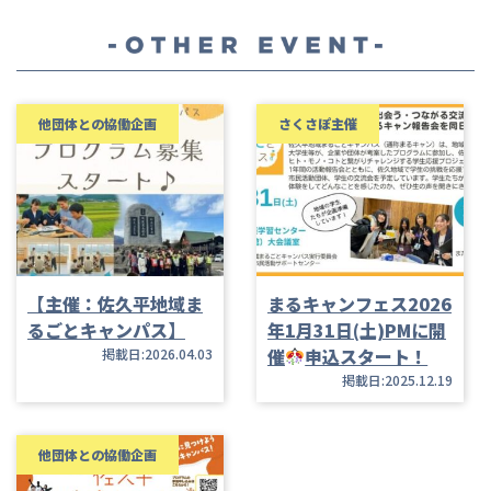
他団体との協働企画
さくさぽ主催
【主催：佐久平地域ま
まるキャンフェス2026
るごとキャンパス】
年1月31日(土)PMに開
催
申込スタート！
掲載日:2026.04.03
掲載日:2025.12.19
他団体との協働企画