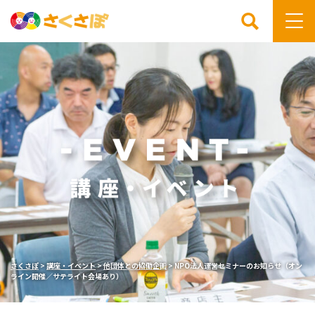
検索
さくさぽ
>
講座・イベント
>
他団体との協働企画
>
NPO法人運営セミナーのお知らせ（オン
ライン開催／サテライト会場あり）