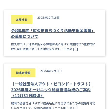
2025年12月16日
お知らせ
令和8年度「佐久市まちづくり活動支援金事業」
の募集について
佐久市では、地域の抱える課題解決に向けて自主的かつ主体的に
取り組む活動に対して支援金を交付し、市民の […]
2025年12月11日
助成金情報
【一般社団法人アクト・ビヨンド・トラスト】
2026年度オーガニック給食推進助成のご案内
（12月31日締切）
農薬の影響を受けやすい成長過程にある子どもたちの健康を守る
社会をめざして、全国の幼稚園（こども園）や […]