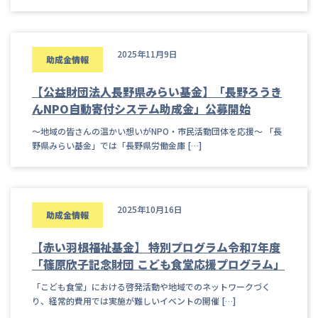
2025年11月9日
助成金情報
【公益財団法人長野県みらい基金】「長野ろうき
んNPO自動寄付システム助成金」公募開始
～地域の皆さんの温かい想いがNPO・市民活動団体を応援～ 「長
野県みらい基金」では「長野県労働金庫 […]
2025年10月16日
助成金情報
【赤い羽根福祉基金】 特別プログラム令和7年度
「篠原欣子記念財団 こども食堂応援プログラム」
「こども食堂」における啓発活動や地域でのネットワークづく
り、経常的費用では実施が難しいイベントの開催 […]