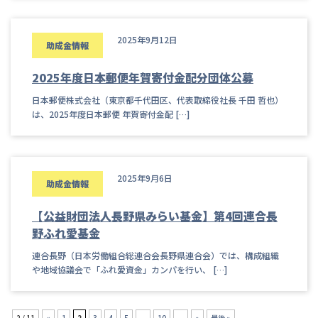
2025年9月12日
助成金情報
2025年度日本郵便年賀寄付金配分団体公募
日本郵便株式会社（東京都千代田区、代表取締役社長 千田 哲也）
は、2025年度日本郵便 年賀寄付金配 […]
2025年9月6日
助成金情報
【公益財団法人長野県みらい基金】第4回連合長
野ふれ愛基金
連合長野（日本労働組合総連合会長野県連合会）では、構成組織
や地域協議会で「ふれ愛資金」カンパを行い、 […]
2 / 11
«
1
2
3
4
5
...
10
...
»
最後 »