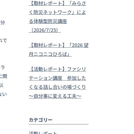
【取材レポート】「みらさ
く防災ネットワーク」によ
る体験型防災講座
自分
（2026/7/25）
れで
【取材レポート】「2026 望
月ニコニコひろば」
クラ
【活動レポート】ファシリ
に関
テーション講座 参加した
以
くなる話し合いの場づくり
ない
～自分事に変える工夫～
カテゴリー
活動レポート