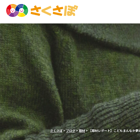
さくさぽ
>
ブログ
>
取材
>
【取材レポート】こどもまんなか夢