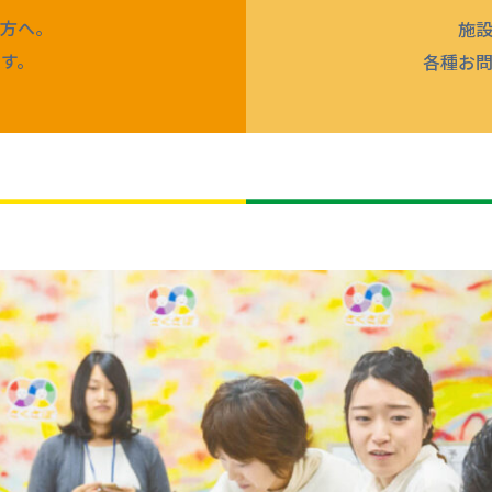
方へ。
施
す。
各種お