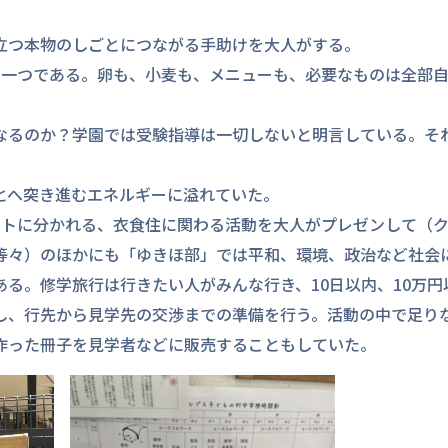
立つ本物のしごとにつながる手助けを大人がする。
の一つである。卵も、小麦も、メニューも、必要なものは全部
なるのか？学園では受験指導は一切しないと明言している。そ
とへ突き進むエネルギーに溢れていた。
クトに分かれる、衣食住に関わる活動を大人がプレゼンして（
等々）のほかにも「ゆきほ部」では平和、環境、政治など社会
る。修学旅行は行きたい人がみんな行き、10日以内、10万円
し、行先から見学先の交渉までの準備を行う。活動の中で足り
作った冊子を見学者などに販売することもしていた。