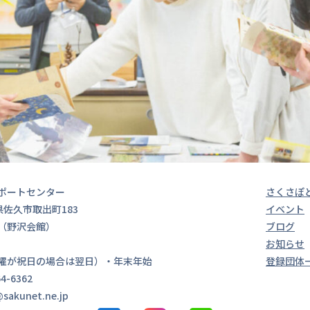
ポートセンター
さくさぽ
長野県佐久市取出町183
イベント
（野沢会館）
ブログ
00
お知らせ
曜が祝日の場合は翌日）・年末年始
登録団体
4-6362
sakunet.ne.jp