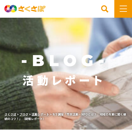
検索
さくさぽ
>
ブログ
>
活動レポート
>
9/3 講座「市民活動・NPOとは？ 地域の先輩に聞く継
続のコツ！」（開催レポート）