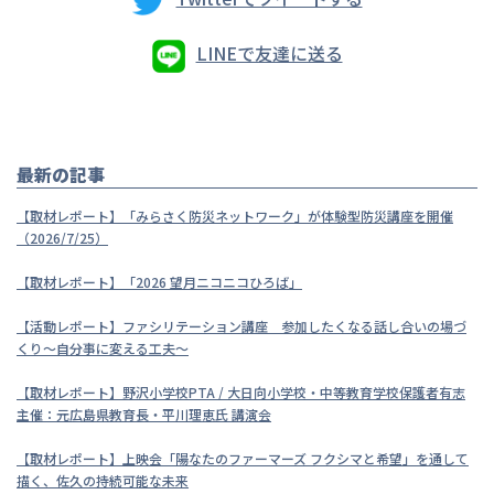
LINEで友達に送る
最新の記事
【取材レポート】「みらさく防災ネットワーク」が体験型防災講座を開催
（2026/7/25）
【取材レポート】「2026 望月ニコニコひろば」
【活動レポート】ファシリテーション講座 参加したくなる話し合いの場づ
くり～自分事に変える工夫～
【取材レポート】野沢小学校PTA / 大日向小学校・中等教育学校保護者有志
主催：元広島県教育長・平川理恵氏 講演会
【取材レポート】上映会「陽なたのファーマーズ フクシマと希望」を通して
描く、佐久の持続可能な未来