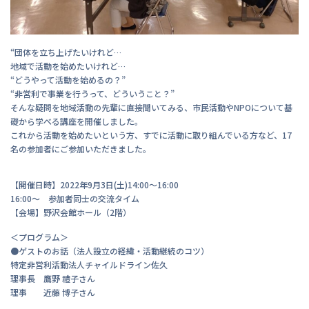
“団体を立ち上げたいけれど…
地域で活動を始めたいけれど…
“どうやって活動を始めるの？”
“非営利で事業を行うって、どういうこと？”
そんな疑問を地域活動の先輩に直接聞いてみる、市民活動やNPOについて基
礎から学べる講座を開催しました。
これから活動を始めたいという方、すでに活動に取り組んでいる方など、17
名の参加者にご参加いただきました。
【開催日時】2022年9月3日(土)14:00～16:00
16:00～ 参加者同士の交流タイム
【会場】野沢会館ホール（2階）
＜プログラム＞
●ゲストのお話（法人設立の経緯・活動継続のコツ）
特定非営利活動法人チャイルドライン佐久
理事長 鷹野 禮子さん
理事 近藤 博子さん