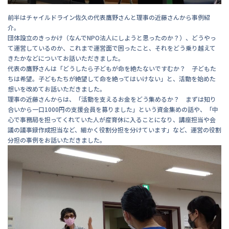
前半はチャイルドライン佐久の代表鷹野さんと理事の近藤さんから事例紹
介。
団体設立のきっかけ（なんでNPO法人にしようと思ったのか？）、どうやっ
て運営しているのか、これまで運営面で困ったこと、それをどう乗り越えて
きたかなどについてお話いただきました。
代表の鷹野さんは「どうしたら子どもが命を絶たないですむか？ 子どもた
ちは希望。子どもたちが絶望して命を絶ってはいけない」と、活動を始めた
想いを改めてお話いただきました。
理事の近藤さんからは、「活動を支えるお金をどう集めるか？ まずは知り
合いから一口1000円の支援会員を募りました」という資金集めの話や、「中
心で事務局を担ってくれていた人が産育休に入ることになり、講座担当や会
議の議事録作成担当など、細かく役割分担を分けています」など、運営の役割
分担の事例をお話いただきました。