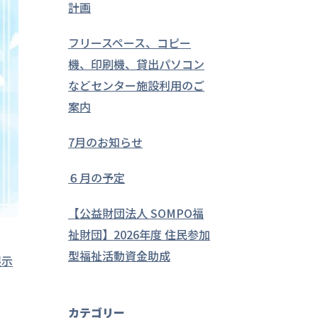
計画
フリースペース、コピー
機、印刷機、貸出パソコン
などセンター施設利用のご
案内
7月のお知らせ
６月の予定
【公益財団法人 SOMPO福
祉財団】2026年度 住民参加
型福祉活動資金助成
展示
カテゴリー