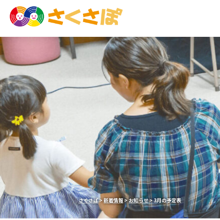
さくさぽ
>
新着情報
>
お知らせ
>
3月の予定表