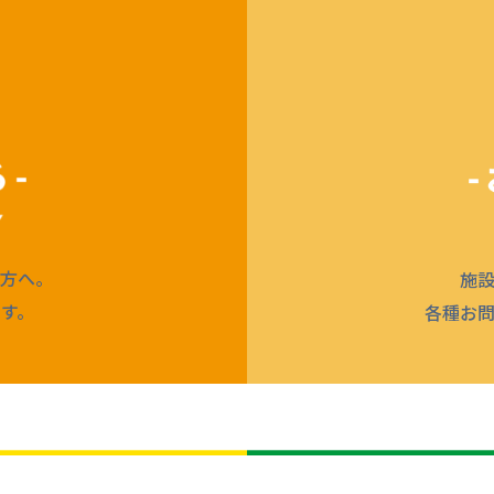
方へ。
施
す。
各種お