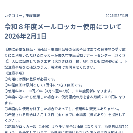
カテゴリー /
施設情報
2026年2月1日
令和８年度メールロッカー使用について
2026年2月1日
活動に必要な備品・消耗品・事務用品等の保管や団体あての郵便物の受け取
りにご利用いただけるロッカーが佐久市市民活動サポートセンター（さくさ
ぽ）入口に設置してあります（大きさは縦、横、奥行きともに約40cm）。下
記注意事項をご確認のうえ、希望者はお問合せください。
《注意事項》
〇利用には団体登録が必要です。
〇申請区画は原則として1団体につき１区画です。
〇使用料は2,090円／年（4月～翌年3月）、単年度更新になります。
〇年度の途中から使用した場合は、使用開始の月を含み月額２００円になり
ます。
〇年度内に使用を終了した場合であっても、使用料に変更はありません。
〇希望される場合は３月１３日（金）までに申請書（様式あり）を提出して
ください。
〇応募がロッカー数（16個）より多い場合は抽選になります。抽選日は3月20
日（金）を予定しています。抽選後に申請いただいた方へ結果をお知らせし