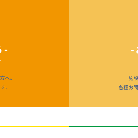
方へ。
施
す。
各種お