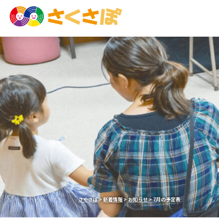
さくさぽ
>
新着情報
>
お知らせ
>
7月の予定表