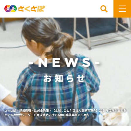
検索
さくさぽ
>
新着情報
>
助成金情報
>
【主催：公益財団法人電通育英会】2025年度学生を対象
とする次世代リーダーの育成活動に対する助成事業募集のご案内