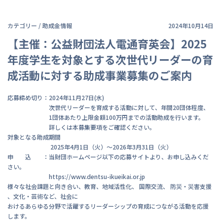
カテゴリー /
助成金情報
2024年10月14日
【主催：公益財団法人電通育英会】2025
年度学生を対象とする次世代リーダーの育
成活動に対する助成事業募集のご案内
応募締め切り：2024年11月27日(水)
次世代リーダーを育成する活動に対して、年間20団体程度、
1団体あたり上限金額100万円までの活動助成を行います。
詳しくは本募集要項をご確認ください。
対象となる助成期間
2025年4月1日（火）～2026年3月31日（火）
申 込 ：当財団ホームページ以下の応募サイトより、お申し込みくだ
さい。
https://www.dentsu-ikueikai.or.jp
様々な社会課題と向き合い、教育、地域活性化、 国際交流、 防災・災害支援
、文化・芸術など、社会に
おけるあらゆる分野で活躍するリーダーシップの育成につながる活動を応援
します。