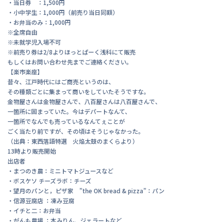
・当日券 ：1,500円
・小中学生：1,000円（前売り当日同額）
・お弁当のみ：1,000円
※全席自由
※未就学児入場不可
※前売り券は2/8よりほっとぱーく浅科にて販売
もしくはお問い合わせ先までご連絡ください。
【楽市楽座】
昔々、江戸時代にはご商売というのは、
その種類ごとに集まって商いをしていたそうですな。
金物屋さんは金物屋さんで、八百屋さんは八百屋さんで、
一箇所に固まっていた。今はデパートなんて、
一箇所でなんでも売っているなんてぇことが
ごく当たり前ですが、その頃はそうじゃなかった。
（出典：東西落語特選 火焔太鼓のまくらより）
13時より販売開始
出店者
・まつのき農：ミニトマトジュースなど
・ボスケソ チーズラボ：チーズ
・望月のパンと，ピザ家 ”the OK bread & pizza”：パン
・信源豆腐店 ：凍み豆腐
・イチと二：お弁当
・がんも農場 ：本みりん、ジェラートなど