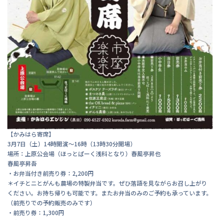
【かみはら寄席】
3月7日（土）14時開演〜16時（13時30分開場）
場所：上原公会場（ほっとぱーく浅科となり）春風亭昇也
春風亭昇吾
・お弁当付き前売り券：2,200円
＊イチとニとがんも農場の特製弁当です。ぜひ落語を見ながらお召し上がり
ください。お持ち帰りも可能です。またお弁当のみのご予約も承っています。
（前売りでの予約販売のみです）
・前売り券：1,300円