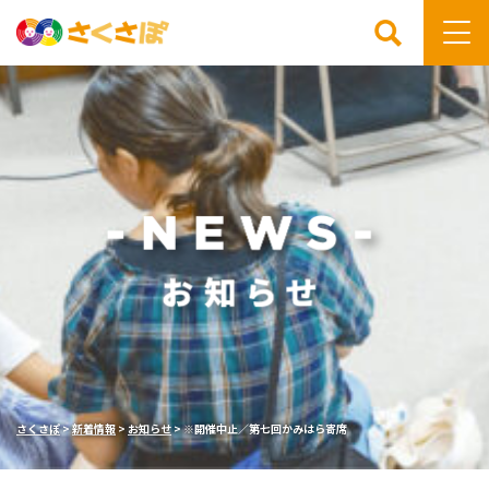
検索
さくさぽ
>
新着情報
>
お知らせ
>
※開催中止／第七回かみはら寄席