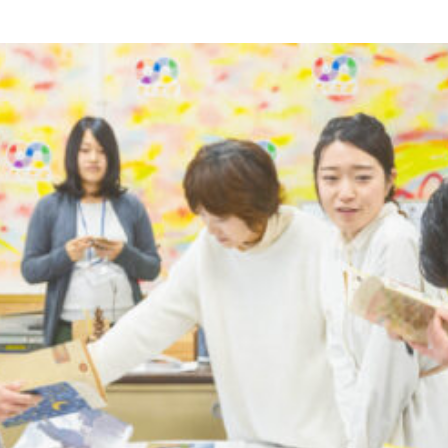
気軽にお
来ま