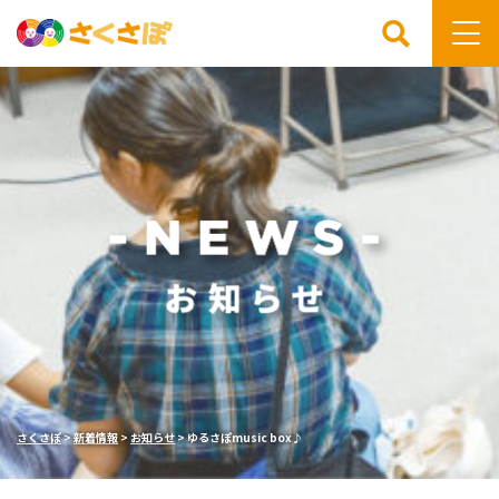
検索
さくさぽ
>
新着情報
>
お知らせ
>
ゆるさぽmusic box♪