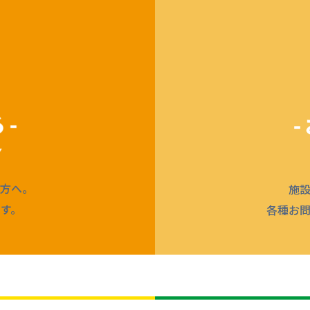
方へ。
施
す。
各種お