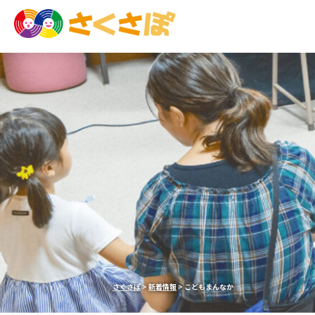
さくさぽ
>
新着情報
>
こどもまんなか