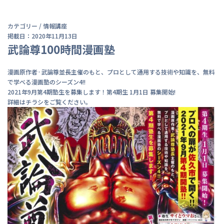
カテゴリー /
情報
講座
掲載日：2020年11月13日
武論尊100時間漫画塾
漫画原作者·武論尊並長主催のもと、プロとして通用する技術や知識を、無料
で学べる漫画塾のシーズン4!!
2021年9月第4期塾生を募集します！第4期生 1月1日 募集開始!
詳細はチラシをご覧ください。