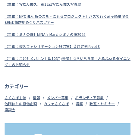
【主催：写だん佐久】第12回写だん佐久写真展
【主催：NPO法人 糸のまち・こもろプロジェクト】バスで行く茅ヶ崎講演会
&純水館跡地めぐりバスツアー
【主催：ミナの畑】MINA’s Marché ミナの畑2026
【主催：佐久ファシリテーション研究室】葉月定例会vol.8
【主催：こどもメガホン】8/10(月)開催！つきいち食堂「ふるふぃるダイニン
グ」のお知らせ
カテゴリー
さくさぽ主催
情報
メンバー募集
ボランティア募集
他団体との協働企画
カフェさくさぽ
講座
教室・セミナー
座談会