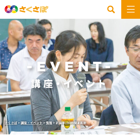
検索
さくさぽ
>
講座・イベント
>
情報
>
武論尊100時間漫画塾