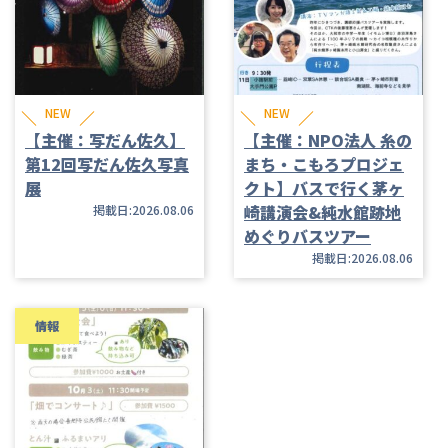
NEW
NEW
【主催：写だん佐久】
【主催：NPO法人 糸の
第12回写だん佐久写真
まち・こもろプロジェ
展
クト】バスで行く茅ヶ
崎講演会&純水館跡地
掲載日:2026.08.06
めぐりバスツアー
掲載日:2026.08.06
情報