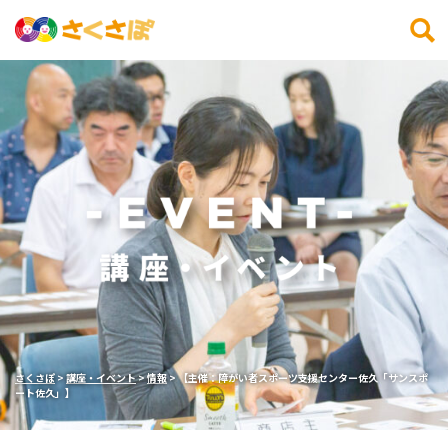
検索
さくさぽ
>
講座・イベント
>
情報
>
【主催：障がい者スポーツ支援センター佐久「サンスポ
ート佐久」】