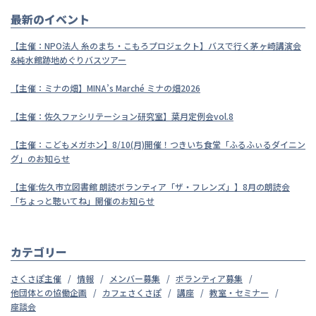
最新のイベント
【主催：NPO法人 糸のまち・こもろプロジェクト】バスで行く茅ヶ崎講演会
&純水館跡地めぐりバスツアー
【主催：ミナの畑】MINA’s Marché ミナの畑2026
【主催：佐久ファシリテーション研究室】葉月定例会vol.8
【主催：こどもメガホン】8/10(月)開催！つきいち食堂「ふるふぃるダイニン
グ」のお知らせ
【主催:佐久市立図書館 朗読ボランティア「ザ・フレンズ」】8月の朗読会
「ちょっと聴いてね」開催のお知らせ
カテゴリー
さくさぽ主催
情報
メンバー募集
ボランティア募集
他団体との協働企画
カフェさくさぽ
講座
教室・セミナー
座談会