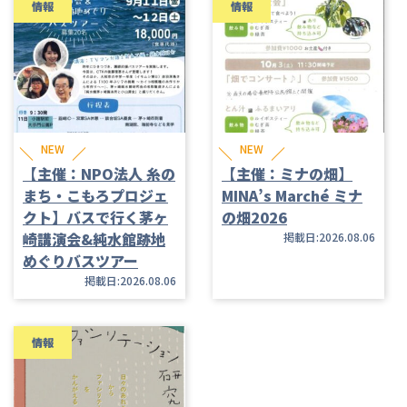
情報
情報
NEW
NEW
【主催：NPO法人 糸の
【主催：ミナの畑】
まち・こもろプロジェ
MINA’s Marché ミナ
クト】バスで行く茅ヶ
の畑2026
崎講演会&純水館跡地
掲載日:2026.08.06
めぐりバスツアー
掲載日:2026.08.06
情報