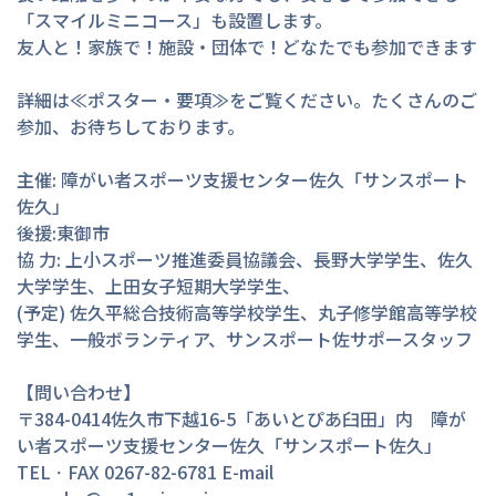
「スマイルミニコース」も設置します。

友人と！家族で！施設・団体で！どなたでも参加できます

詳細は≪ポスター・要項≫をご覧ください。たくさんのご
参加、お待ちしております。

主催: 障がい者スポーツ支援センター佐久「サンスポート
佐久」

後援:東御市

協 力: 上小スポーツ推進委員協議会、長野大学学生、佐久
大学学生、上田女子短期大学学生、

(予定) 佐久平総合技術高等学校学生、丸子修学館高等学校
学生、一般ボランティア、サンスポート佐サポースタッフ

【問い合わせ】

〒384-0414佐久市下越16-5「あいとぴあ臼田」内　障が
い者スポーツ支援センター佐久「サンスポート佐久」

TELㆍFAX 0267-82-6781 E-mail 