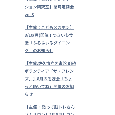
ション研究室】葉月定例会
vol.8
【主催：こどもメガホン】
8/10(月)開催！つきいち食
堂「ふるふぃるダイニン
グ」のお知らせ
【主催:佐久市立図書館 朗読
ボランティア「ザ・フレン
ズ」】8月の朗読会「ちょ
っと聴いてね」開催のお知
らせ
【主催： 歌って脳トレさん
さんサロン】8月9月サロン