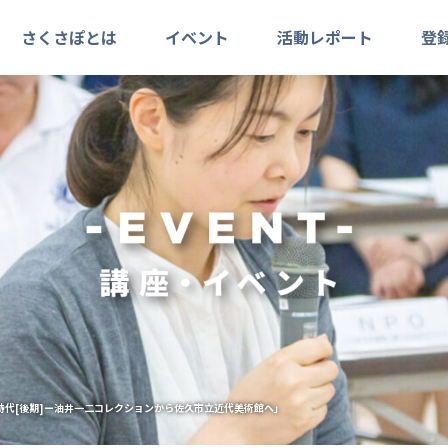
さくさぽとは
イベント
活動レポート
登
時代[後期]ー油井一二コレクションから佐久市立近代美術館へ」