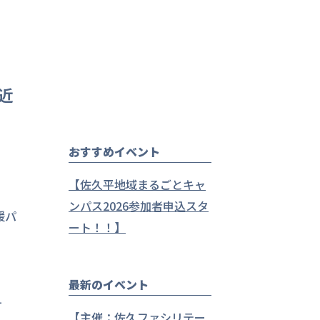
近
おすすめイベント
【佐久平地域まるごとキャ
ンパス2026参加者申込スタ
援パ
ート！！】
最新のイベント
-
【主催：佐久ファシリテー