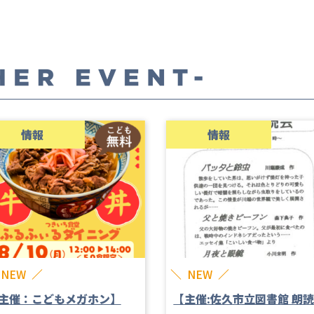
情報
情報
NEW
NEW
主催：こどもメガホン】
【主催:佐久市立図書館 朗