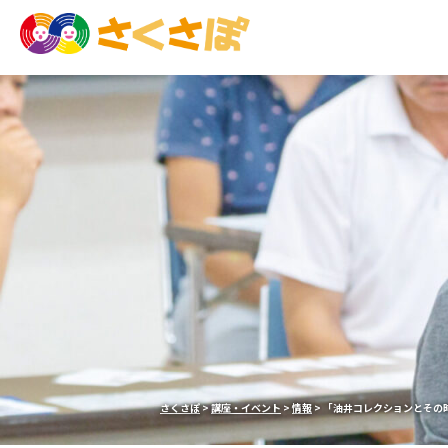
さくさぽ
>
講座・イベント
>
情報
>
「油井コレクションとその