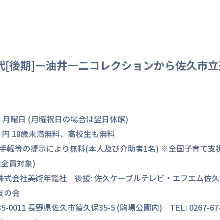
代[後期]ー油井一二コレクションから佐久市立
日 月曜日 (月曜祝日の場合は翌日休館)
310) 円 18歳未満無料、高校生も無料
い者手帳等の提示により無料(本人及び介助者1名) ※全国子育て支
全員対象)
 株式会社美術年鑑社 後援: 佐久ケーブルテレビ・エフエム佐久
友の会
11 長野県佐久市猿久保35-5 (駒場公園内) TEL: 0267-67