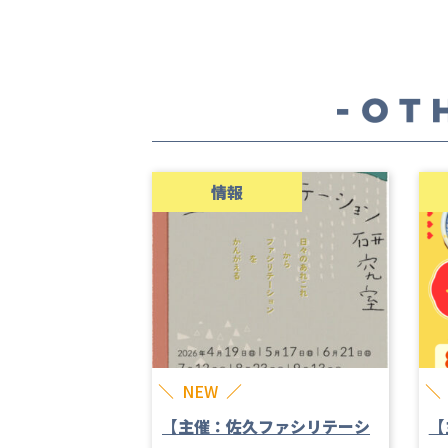
情報
NEW
【主催：佐久ファシリテーシ
【